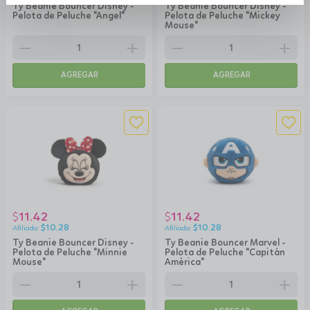
Ty Beanie Bouncer Disney -
Ty Beanie Bouncer Disney -
Pelota de Peluche "Angel"
Pelota de Peluche "Mickey
Mouse"
remove
add
remove
add
AGREGAR
AGREGAR
11.42
11.42
$
$
$
10.28
$
10.28
Ty Beanie Bouncer Disney -
Ty Beanie Bouncer Marvel -
Pelota de Peluche "Minnie
Pelota de Peluche "Capitán
Mouse"
América"
remove
add
remove
add