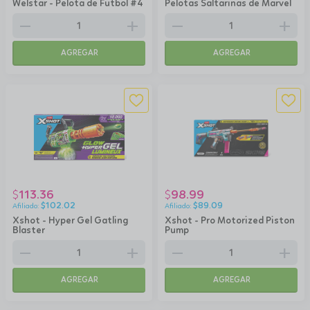
Welstar - Pelota de Futbol #4
Pelotas Saltarinas de Marvel
remove
add
remove
add
AGREGAR
AGREGAR
113.36
98.99
$
$
$
102.02
$
89.09
Xshot - Hyper Gel Gatling
Xshot - Pro Motorized Piston
Blaster
Pump
remove
add
remove
add
AGREGAR
AGREGAR