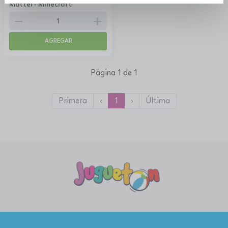
Mattel - Minecraft
remove
add
AGREGAR
Página 1 de 1
Primera
‹
1
›
Última