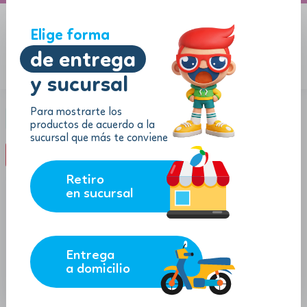
A domicilio
Jugueton Autopista
Elige forma
de entrega
y sucursal
Menu
$
0.00
Para mostrarte los
Categoría:
Mundo Virtual
productos de acuerdo a la
sucursal que más te conviene
filter_list
FILTROS (0)
Retiro
en sucursal
Entrega
a domicilio
42.45
$
$
38.21