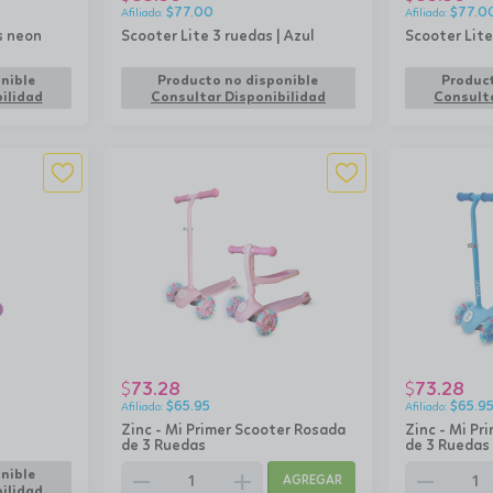
$
77.00
$
77.0
s neon
Scooter Lite 3 ruedas | Azul
Scooter Lite
nible
Producto no disponible
Product
ilidad
Consultar Disponibilidad
Consulta
73.28
73.28
$
$
$
65.95
$
65.9
Zinc - Mi Primer Scooter Rosada
Zinc - Mi Pr
de 3 Ruedas
de 3 Ruedas
remove
add
remove
nible
AGREGAR
ilidad