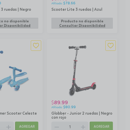
0
$
78.66
 3 ruedas | Negro
Scooter Lite 3 ruedas | Azul
o no disponible
Producto no disponible
r Disponibilidad
Consultar Disponibilidad
89.99
$
5
$
80.99
imer Scooter Celeste
Globber - Junior 2 ruedas | Negro
con rojo
add
remove
add
AGREGAR
AGREGAR