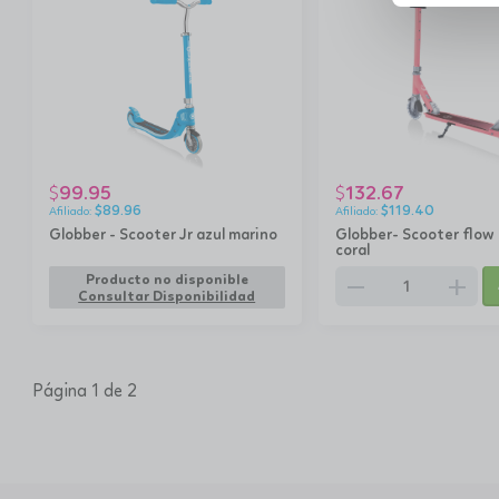
99.95
132.67
$
$
$
89.96
$
119.40
Globber - Scooter Jr azul marino
Globber- Scooter flow
coral
remove
add
Producto no disponible
Consultar Disponibilidad
Página 1 de 2