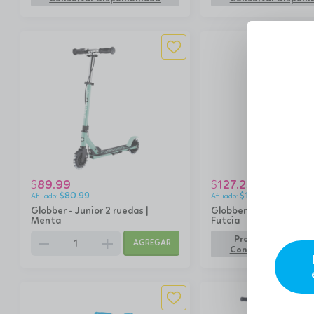
89.99
127.25
$
$
$
80.99
$
114.53
Globber - Junior 2 ruedas |
Globber - Luces Maestr
Menta
Futcia
remove
add
Producto no dispo
AGREGAR
Consultar Disponib