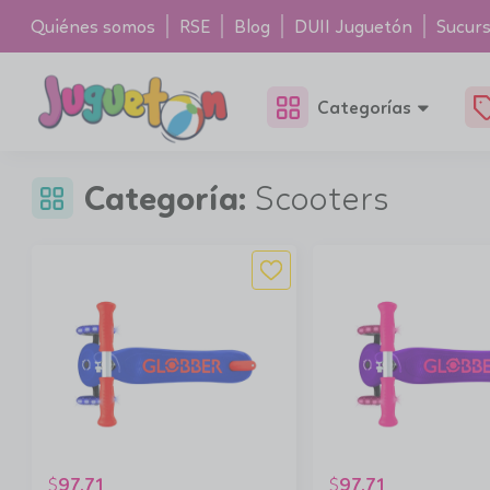
Quiénes somos
RSE
Blog
DUII Juguetón
Sucurs
Categorías
Categoría:
Scooters
97.71
97.71
$
$