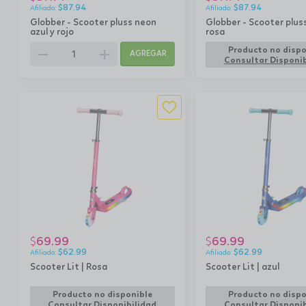
$
87.94
$
87.94
Globber - Scooter pluss neon
Globber - Scooter plus
azul y rojo
rosa
remove
add
Producto no dispo
AGREGAR
Consultar Disponib
69.99
69.99
$
$
$
62.99
$
62.99
Scooter Lit | Rosa
Scooter Lit | azul
Producto no disponible
Producto no dispo
Consultar Disponibilidad
Consultar Disponib