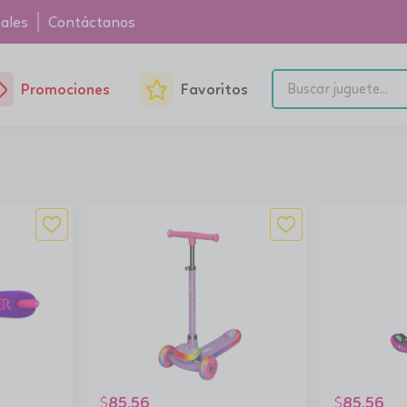
ales
Contáctanos
Promociones
Favoritos
85.56
85.56
$
$