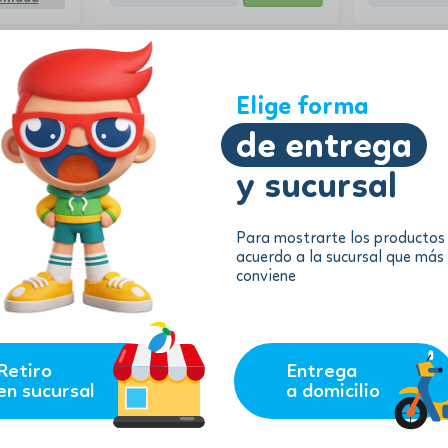
Elige forma
de entrega
y sucursal
Para mostrarte los productos
acuerdo a la sucursal que más
94.99
97.42
$
$
conviene
$
85.49
$
87.6
as XL |
Globber - Luces de Elite | Rojo
Globber - Pl
con negro
remove
add
remove
nible
AGREGAR
ilidad
Retiro
Entrega
en sucursal
a domicilio