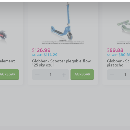
126.99
89.88
$
$
$
114.29
$
80.8
 element
Globber - Scooter plegable flow
Globber - Sc
125 sky azul
pistacho
remove
add
remove
AGREGAR
AGREGAR