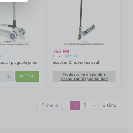
92.99
$
9
$
83.69
ooter plegable junior
Scooter Zinc vortex azul
add
Producto no disponible
AGREGAR
Consultar Disponibilidad
Primera
‹
1
2
›
Última