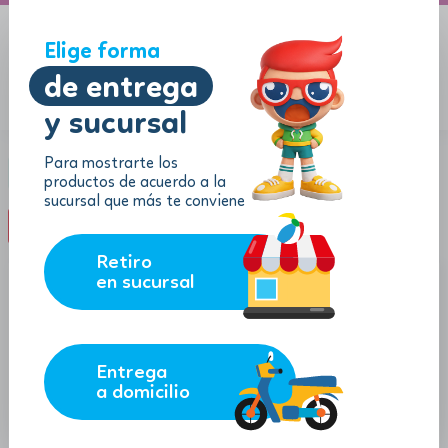
A domicilio
Jugueton Autopista
Elige forma
de entrega
y sucursal
Menu
$
0.00
Para mostrarte los
Categoría:
Castillos
productos de acuerdo a la
sucursal que más te conviene
filter_list
FILTROS (0)
Retiro
en sucursal
Entrega
a domicilio
13.70
43.99
$
$
$
12.33
$
39.59