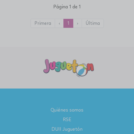
Página 1 de 1
Primera
‹
1
›
Última
Quiénes somos
RSE
DUII Juguetón