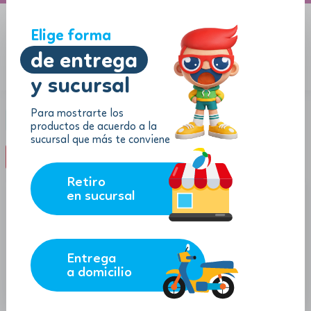
A domicilio
Jugueton Autopista
Elige forma
de entrega
y sucursal
Menu
$
0.00
Para mostrarte los
Categoría:
Sets de manualidades
productos de acuerdo a la
sucursal que más te conviene
filter_list
FILTROS (0)
Retiro
en sucursal
Entrega
a domicilio
7.56
98.31
$
$
$
6.80
$
88.48