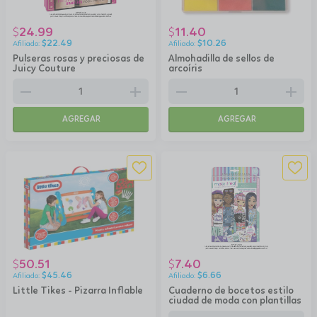
24.99
11.40
$
$
$
22.49
$
10.26
Pulseras rosas y preciosas de
Almohadilla de sellos de
Juicy Couture
arcoíris
remove
add
remove
add
AGREGAR
AGREGAR
50.51
7.40
$
$
$
45.46
$
6.66
Little Tikes - Pizarra Inflable
Cuaderno de bocetos estilo
ciudad de moda con plantillas