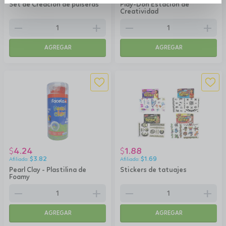
Set de Creación de pulseras
Play-Doh Estación de
Creatividad
remove
add
remove
add
AGREGAR
AGREGAR
4.24
1.88
$
$
$
3.82
$
1.69
Pearl Clay - Plastilina de
Stickers de tatuajes
Foamy
remove
add
remove
add
AGREGAR
AGREGAR