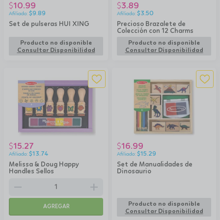
10.99
3.89
$
$
$
9.89
$
3.50
Set de pulseras HUI XING
Precioso Brazalete de
Colección con 12 Charms
Producto no disponible
Producto no disponible
Consultar Disponibilidad
Consultar Disponibilidad
15.27
16.99
$
$
$
13.74
$
15.29
Melissa & Doug Happy
Set de Manualidades de
Handles Sellos
Dinosaurio
remove
add
Producto no disponible
AGREGAR
Consultar Disponibilidad