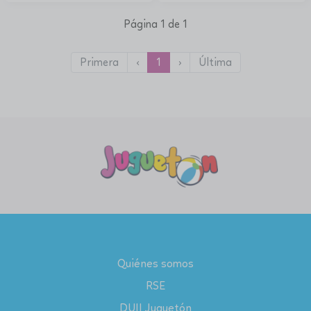
Página 1 de 1
Primera
‹
1
›
Última
Quiénes somos
RSE
DUII Juguetón