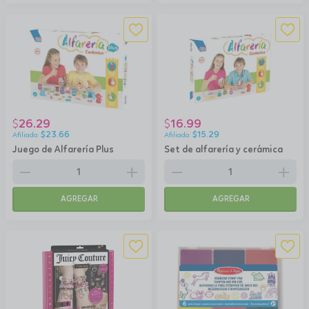
26.29
16.99
$
$
$
23.66
$
15.29
Juego de Alfarería Plus
Set de alfarería y cerámica
remove
add
remove
add
AGREGAR
AGREGAR