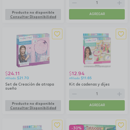
remove
add
Producto no disponible
AGREGAR
Consultar Disponibilidad
24.11
12.94
$
$
$
21.70
$
11.65
Set de Creación de atrapa
Kit de cadenas y dijes
sueño
remove
add
Producto no disponible
AGREGAR
Consultar Disponibilidad
-30%