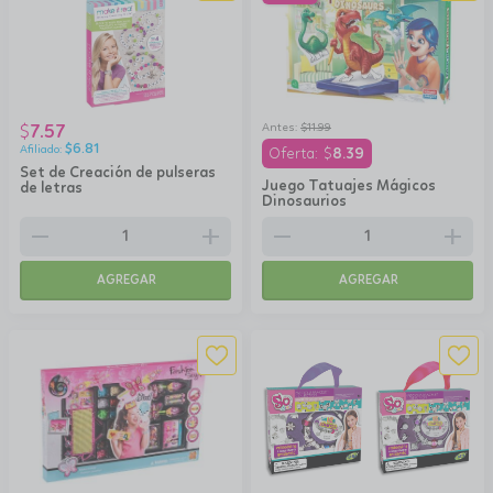
7.57
$
$
11.99
$
6.81
$
8.39
Set de Creación de pulseras
Juego Tatuajes Mágicos
de letras
Dinosaurios
remove
add
remove
add
AGREGAR
AGREGAR