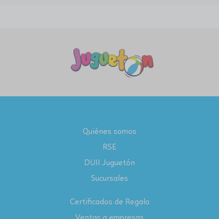
Quiénes somos
RSE
DUII Juguetón
Sucursales
Certificados de Regalo
Ventas a empresas