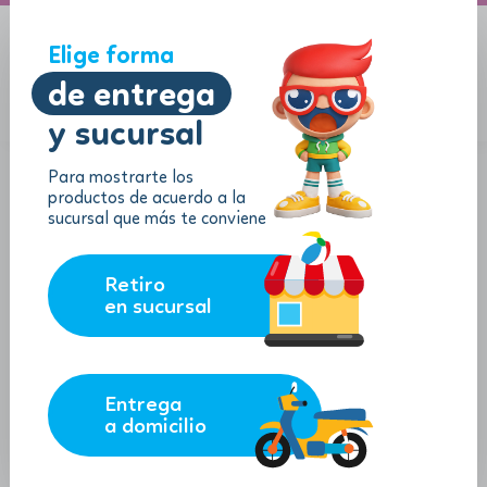
A domicilio
Jugueton Autopista
Elige forma
de entrega
y sucursal
Menu
$
0.00
Para mostrarte los
productos de acuerdo a la
sucursal que más te conviene
Retiro
en sucursal
Entrega
a domicilio
Ty Beanie Bouncer Disney - Pelota
de Peluche "Angel"