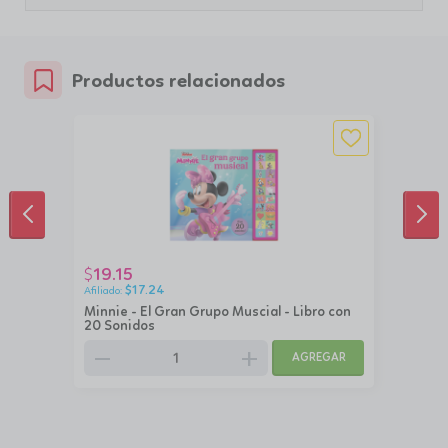
Productos relacionados
ANTERIOR
SIG
19.15
$
$
17.24
Minnie - El Gran Grupo Muscial - Libro con
20 Sonidos
remove
add
AGREGAR