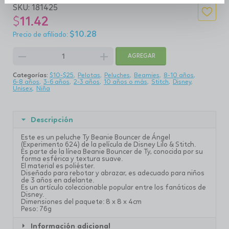
SKU:
181425
$
11.42
$
10.28
remove
add
AGREGAR
Categorías:
$10-$25
Pelotas
Peluches
Beamies
8-10 años
6-8 años
3-6 años
2-3 años
10 años o más
Stitch
Disney
Unisex
Niña
Descripción
Este es un peluche Ty Beanie Bouncer de Ángel
(Experimento 624) de la película de Disney Lilo & Stitch.
Es parte de la línea Beanie Bouncer de Ty, conocida por su
forma esférica y textura suave.
El material es poliéster.
Diseñado para rebotar y abrazar, es adecuado para niños
de 3 años en adelante.
Es un artículo coleccionable popular entre los fanáticos de
Disney.
Dimensiones del paquete: 8 x 8 x 4cm
Peso: 76g
Información adicional