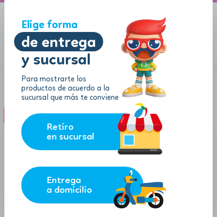
A domicilio
Jugueton Autopista
Elige forma
de entrega
y sucursal
Menu
$
0.00
Categoría:
Diversión al exterior
Para mostrarte los
productos de acuerdo a la
Niños
sucursal que más te conviene
filter_list
FILTROS (0)
Retiro
en sucursal
-40%
Entrega
a domicilio
174.38
$
$
263.99
$
159.38