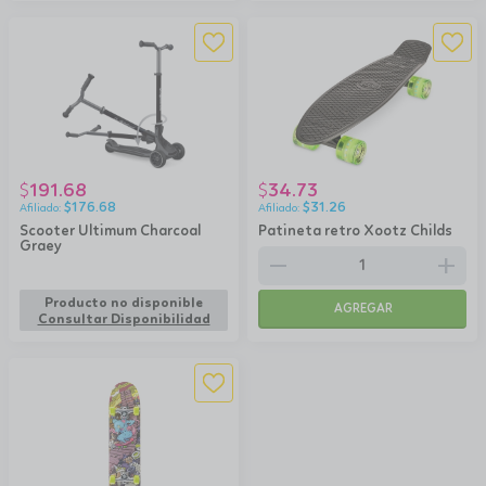
191.68
34.73
$
$
$
176.68
$
31.26
Scooter Ultimum Charcoal
Patineta retro Xootz Childs
Graey
remove
add
Producto no disponible
AGREGAR
Consultar Disponibilidad