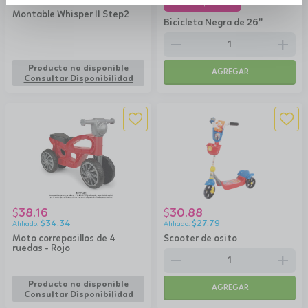
$
158.39
Montable Whisper II Step2
Bicicleta Negra de 26''
remove
add
Producto no disponible
AGREGAR
Consultar Disponibilidad
38.16
30.88
$
$
$
34.34
$
27.79
Moto correpasillos de 4
Scooter de osito
ruedas - Rojo
remove
add
Producto no disponible
AGREGAR
Consultar Disponibilidad