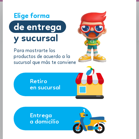
A domicilio
Jugueton Autopista
Elige forma
de entrega
y sucursal
Menu
$
0.00
Contáctanos
Para mostrarte los
productos de acuerdo a la
sucursal que más te conviene
Retiro
en sucursal
Juguetón Masferrer
Entrega
a domicilio
Dirección
Colonia y Paseo General Escalón #5150.