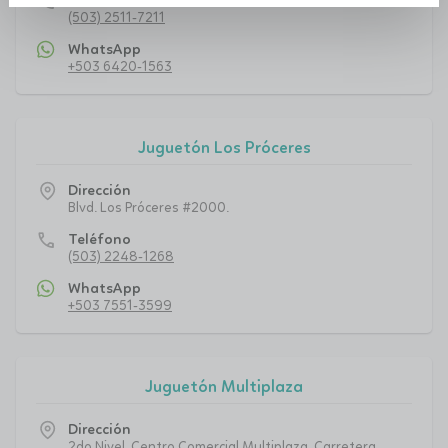
call
Teléfono
(503) 2511-7211
WhatsApp
+503 6420-1563
Juguetón Los Próceres
Dirección
Blvd. Los Próceres #2000.
call
Teléfono
(503) 2248-1268
WhatsApp
+503 7551-3599
Juguetón Multiplaza
Dirección
2do Nivel, Centro Comercial Multiplaza, Carretera