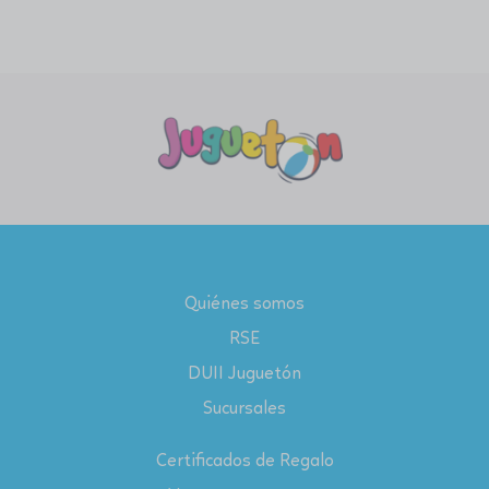
Quiénes somos
RSE
DUII Juguetón
Sucursales
Certificados de Regalo