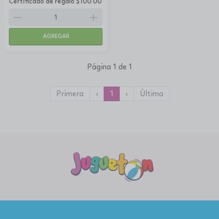
Certificado de regalo $100.00
remove
add
AGREGAR
Página 1 de 1
Primera
‹
1
›
Última