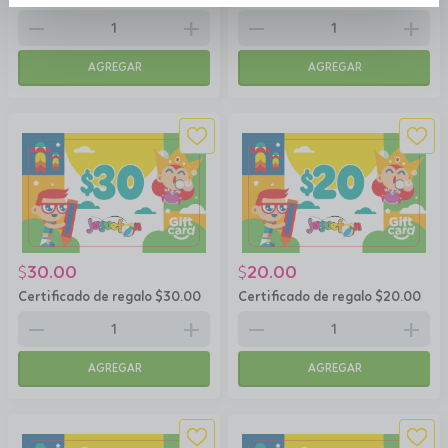
remove
add
remove
add
AGREGAR
AGREGAR
30.00
20.00
$
$
Certificado de regalo $30.00
Certificado de regalo $20.00
remove
add
remove
add
AGREGAR
AGREGAR