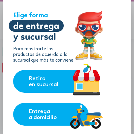
A domicilio
Jugueton Autopista
Elige forma
de entrega
y sucursal
Menu
$
0.00
Para mostrarte los
Categoría:
Certificados de regalo
productos de acuerdo a la
sucursal que más te conviene
filter_list
FILTROS (0)
Retiro
en sucursal
Entrega
a domicilio
10.00
40.00
$
$
Certificado de regalo $10.00
Certificado de regalo $40.00