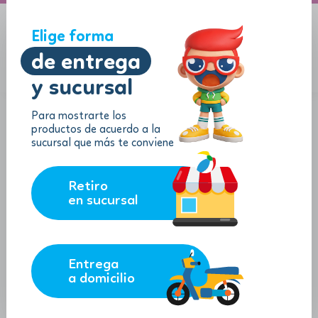
A domicilio
Jugueton Autopista
Elige forma
de entrega
y sucursal
Menu
$
0.00
Para mostrarte los
productos de acuerdo a la
sucursal que más te conviene
Retiro
en sucursal
Entrega
a domicilio
Ty Beanie Bouncer Disney - Pelota
de Peluche "Stitch"