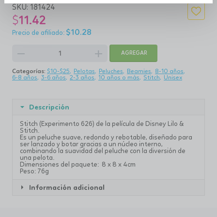
SKU:
181424
$
11.42
$
10.28
remove
add
AGREGAR
Categorías:
$10-$25
Pelotas
Peluches
Beamies
8-10 años
6-8 años
3-6 años
2-3 años
10 años o más
Stitch
Unisex
Descripción
Stitch (Experimento 626) de la película de Disney Lilo &
Stitch.
Es un peluche suave, redondo y rebotable, diseñado para
ser lanzado y botar gracias a un núcleo interno,
combinando la suavidad del peluche con la diversión de
una pelota.
Dimensiones del paquete: 8 x 8 x 4cm
Peso: 76g
Información adicional