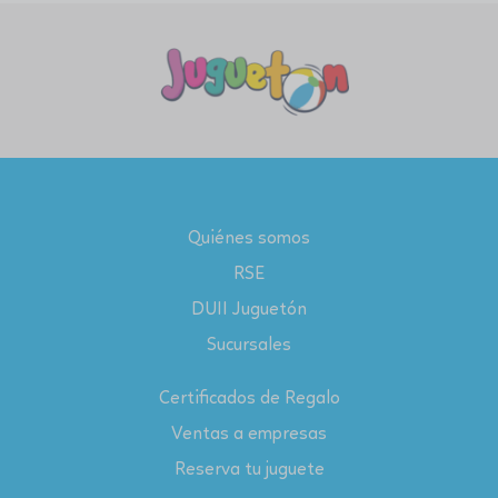
Quiénes somos
RSE
DUII Juguetón
Sucursales
Certificados de Regalo
Ventas a empresas
Reserva tu juguete