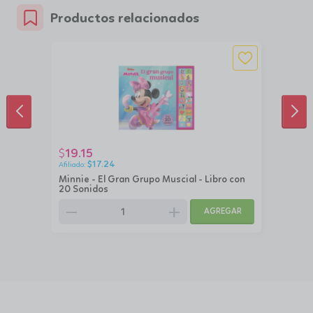
Productos relacionados
ANTERIOR
SIG
19.15
$
$
17.24
Minnie - El Gran Grupo Muscial - Libro con
20 Sonidos
remove
add
AGREGAR