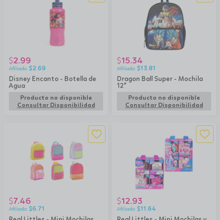
2.99
15.34
$
$
$
2.69
$
13.81
Disney Encanto - Botella de
Dragon Ball Super - Mochila
Agua
12"
Producto no disponible
Producto no disponible
Consultar Disponibilidad
Consultar Disponibilidad
7.46
12.93
$
$
$
6.71
$
11.64
Real Littles - Mini Mochilas
Real Littles - Mini Mochilas y