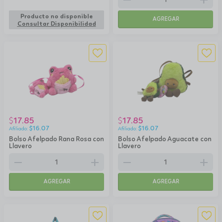
Producto no disponible
AGREGAR
Consultar Disponibilidad
17.85
17.85
$
$
$
16.07
$
16.07
Bolso Afelpado Rana Rosa con
Bolso Afelpado Aguacate con
Llavero
Llavero
remove
add
remove
add
AGREGAR
AGREGAR