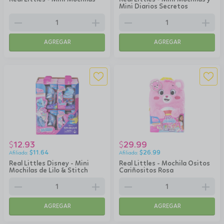
Mini Diarios Secretos
remove
add
remove
add
AGREGAR
AGREGAR
12.93
29.99
$
$
$
11.64
$
26.99
Real Littles Disney - Mini
Real Littles - Mochila Ositos
Mochilas de Lilo & Stitch
Cariñositos Rosa
remove
add
remove
add
AGREGAR
AGREGAR