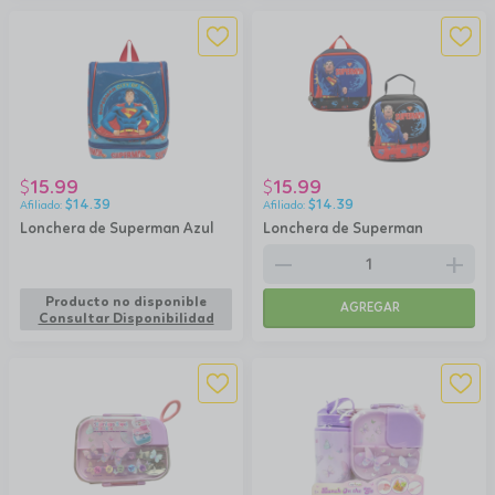
15.99
15.99
$
$
$
14.39
$
14.39
Lonchera de Superman Azul
Lonchera de Superman
remove
add
Producto no disponible
AGREGAR
Consultar Disponibilidad