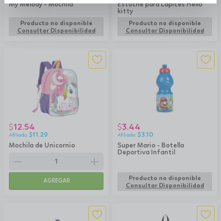
My Melody - Mochila
Estuche para Lápices Hello
kitty
Producto no disponible
Producto no disponible
Consultar Disponibilidad
Consultar Disponibilidad
12.54
3.44
$
$
$
11.29
$
3.10
Mochila de Unicornio
Super Mario - Botella
Deportiva Infantil
remove
add
Producto no disponible
AGREGAR
Consultar Disponibilidad