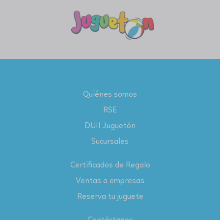
Quiénes somos
RSE
DUII Juguetón
Sucursales
Certificados de Regalo
Ventas a empresas
Reserva tu juguete
Contáctanos