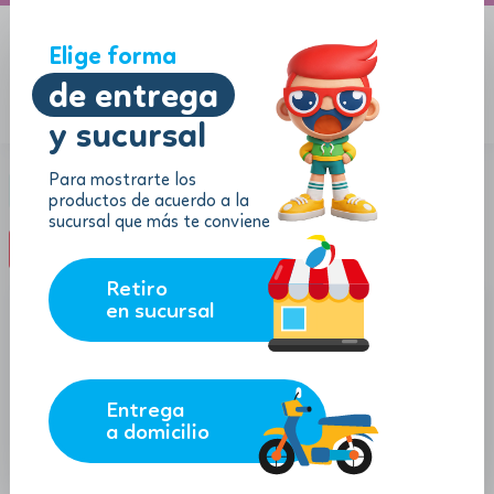
A domicilio
Jugueton Autopista
Elige forma
de entrega
y sucursal
Menu
$
0.00
Para mostrarte los
Categoría:
Mochilas y Loncheras
productos de acuerdo a la
sucursal que más te conviene
filter_list
FILTROS (0)
Retiro
en sucursal
Entrega
a domicilio
21.47
7.96
$
$
$
19.32
$
7.16