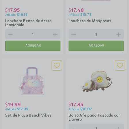
17.95
17.48
$
$
$
16.16
$
15.73
Lonchera Bento de Acero
Lonchera de Mariposas
Inoxidable
remove
add
remove
add
AGREGAR
AGREGAR
19.99
17.85
$
$
$
17.99
$
16.07
Set de Playa Beach Vibes
Bolso Afelpado Tostada con
Llavero
remove
add