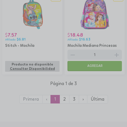
7.57
18.48
$
$
$
6.81
$
16.63
Stitch - Mochila
Mochila Mediana Princesas
remove
add
Producto no disponible
AGREGAR
Consultar Disponibilidad
Página 1 de 3
Primera
‹
1
2
3
›
Última