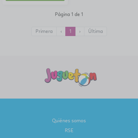
Página 1 de 1
Primera
‹
1
›
Última
Quiénes somos
RSE