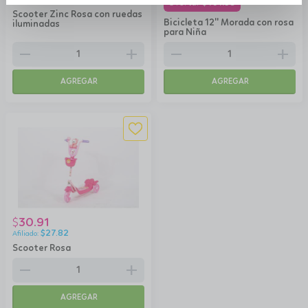
$
101.39
Scooter Zinc Rosa con ruedas
Bicicleta 12'' Morada con rosa
iluminadas
para Niña
remove
add
remove
add
AGREGAR
AGREGAR
30.91
$
$
27.82
Scooter Rosa
remove
add
AGREGAR