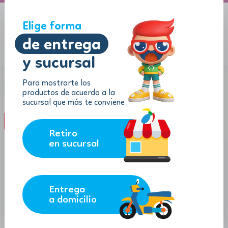
A domicilio
Jugueton Autopista
Elige forma
de entrega
y sucursal
Menu
$
0.00
Categoría:
Diversión al exterior
Para mostrarte los
productos de acuerdo a la
Niñas
sucursal que más te conviene
filter_list
FILTROS (0)
Retiro
en sucursal
-40%
Entrega
a domicilio
48.99
$
$
168.99
$
44.09