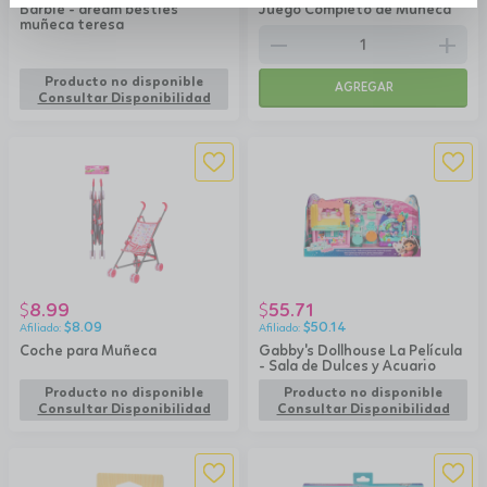
Barbie - dream besties
Juego Completo de Muñeca
muñeca teresa
remove
add
Producto no disponible
AGREGAR
Consultar Disponibilidad
8.99
55.71
$
$
$
8.09
$
50.14
Coche para Muñeca
Gabby's Dollhouse La Película
- Sala de Dulces y Acuario
Producto no disponible
Producto no disponible
Consultar Disponibilidad
Consultar Disponibilidad