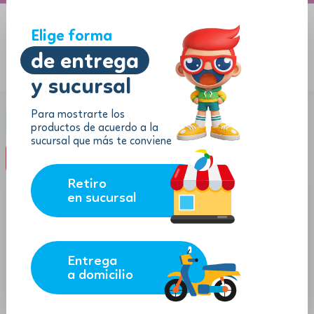
A domicilio
Jugueton Autopista
Elige forma
de entrega
y sucursal
Menu
$
0.00
Para mostrarte los
Categoría:
Muñecas
productos de acuerdo a la
sucursal que más te conviene
filter_list
FILTROS (0)
Retiro
en sucursal
Entrega
a domicilio
36.69
16.88
$
$
$
33.02
$
15.19