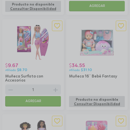
Producto no disponible
AGREGAR
Consultar Disponibilidad
9.67
34.55
$
$
$
8.70
$
31.10
Muñeca Surfista con
Muñeca 16¨ Bebé Fantasy
Accesorios
remove
add
Producto no disponible
AGREGAR
Consultar Disponibilidad