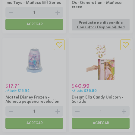
Imc Toys - Muñeca Bff Series
Our Generation - Muñeca
crece
remove
add
Producto no disponible
AGREGAR
Consultar Disponibilidad
17.71
40.99
$
$
$
15.94
$
36.89
Mattel Disney Frozen -
Dream Ella Candy Unicorn -
Muñeca pequeña revelación
Surtido
remove
add
remove
add
AGREGAR
AGREGAR