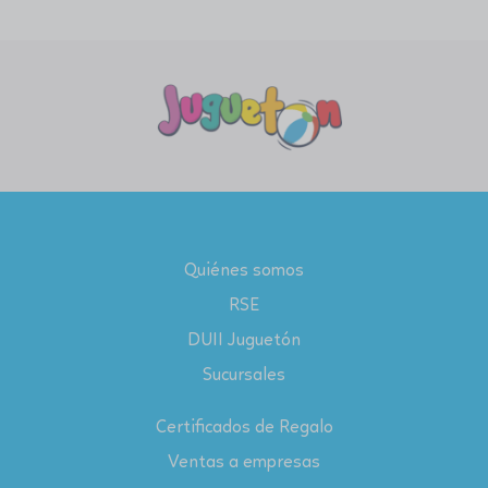
Quiénes somos
RSE
DUII Juguetón
Sucursales
Certificados de Regalo
Ventas a empresas