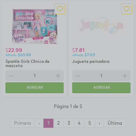
22.99
7.81
$
$
$
20.69
$
7.03
Sparkle Girlz Clínica de
Juguete peinadora
mascota
remove
add
remove
add
AGREGAR
AGREGAR
Página 1 de 5
Primera
‹
1
2
3
4
5
›
Última