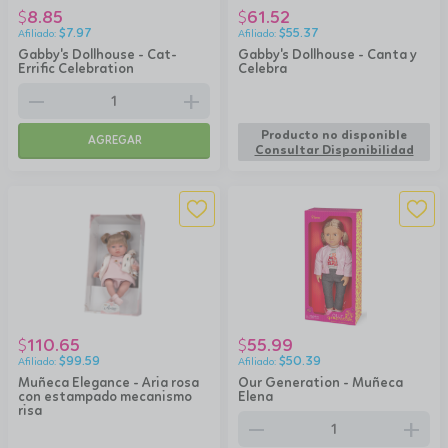
8.85
61.52
$
$
$
7.97
$
55.37
Gabby's Dollhouse - Cat-
Gabby's Dollhouse - Canta y
Errific Celebration
Celebra
remove
add
Producto no disponible
AGREGAR
Consultar Disponibilidad
110.65
55.99
$
$
$
99.59
$
50.39
Muñeca Elegance - Aria rosa
Our Generation - Muñeca
con estampado mecanismo
Elena
risa
remove
add