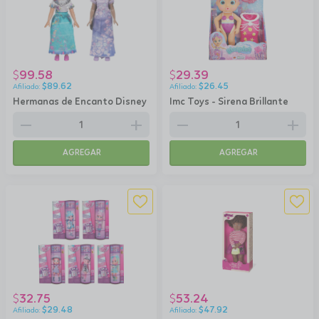
99.58
29.39
$
$
$
89.62
$
26.45
Hermanas de Encanto Disney
Imc Toys - Sirena Brillante
remove
add
remove
add
AGREGAR
AGREGAR
32.75
53.24
$
$
$
29.48
$
47.92