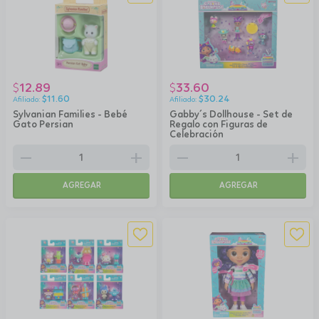
12.89
33.60
$
$
$
11.60
$
30.24
Sylvanian Families - Bebé
Gabby´s Dollhouse - Set de
Gato Persian
Regalo con Figuras de
Celebración
remove
add
remove
add
AGREGAR
AGREGAR