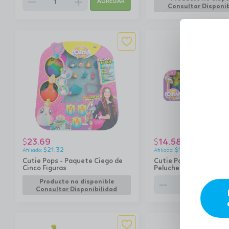
remove
add
AGREGAR
Consultar Disponib
23.69
14.58
$
$
$
21.32
$
13.12
Cutie Pops - Paquete Ciego de
Cutie Pops - Paquete d
Cinco Figuras
Peluches Conectables
remove
add
Producto no disponible
Consultar Disponibilidad