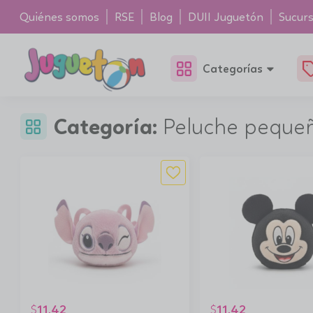
Quiénes somos
RSE
Blog
DUII Juguetón
Sucurs
Categorías
Categoría:
Peluche peque
11.42
11.42
$
$