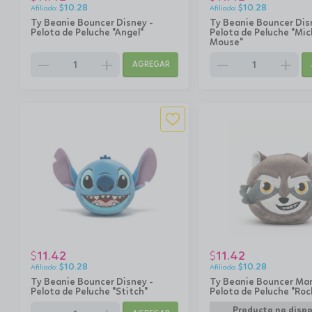
$
10.28
$
10.28
Ty Beanie Bouncer Disney -
Ty Beanie Bouncer Dis
Pelota de Peluche "Angel"
Pelota de Peluche "Mic
Mouse"
remove
add
remove
add
AGREGAR
11.42
11.42
$
$
$
10.28
$
10.28
Ty Beanie Bouncer Disney -
Ty Beanie Bouncer Mar
Pelota de Peluche "Stitch"
Pelota de Peluche "Roc
Producto no dispo