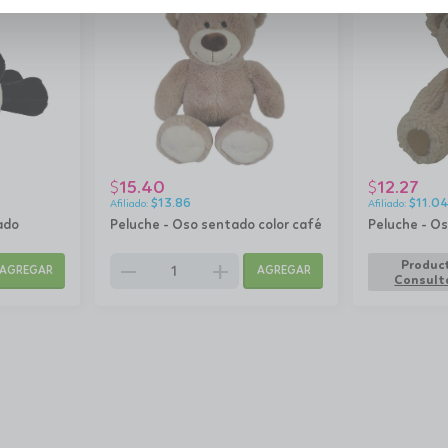
15.40
12.27
$
$
$
13.86
$
11.0
ado
Peluche - Oso sentado color café
Peluche - Os
remove
add
Product
AGREGAR
AGREGAR
Consulta