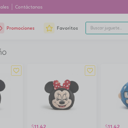
ales
Contáctanos
Promociones
Favoritos
ño
11.42
11.42
$
$