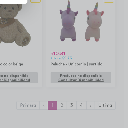
10.81
$
4
$
9.73
o color beige
Peluche - Unicornio | surtido
o no disponible
Producto no disponible
r Disponibilidad
Consultar Disponibilidad
Primera
‹
1
2
3
4
›
Última