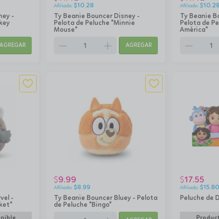
$
10.28
$
10.2
ney -
Ty Beanie Bouncer Disney -
Ty Beanie B
key
Pelota de Peluche "Minnie
Pelota de Pe
Mouse"
América"
remove
add
remove
AGREGAR
AGREGAR
9.99
17.55
$
$
$
8.99
$
15.8
vel -
Ty Beanie Bouncer Bluey - Pelota
Peluche de D
ket"
de Peluche "Bingo"
nible
Product