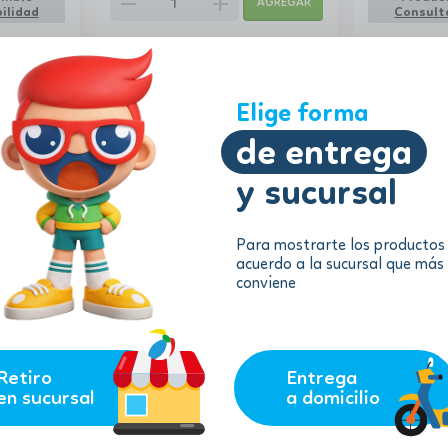
remove
add
AGREGAR
ilidad
Consulta
Elige forma
de entrega
y sucursal
Para mostrarte los productos
acuerdo a la sucursal que más
7.66
8.70
$
$
conviene
$
6.89
$
7.83
e 3
Cutie Pops - Mini Peluches
Peluche Coc
Coleccionables
remove
add
remove
AGREGAR
AGREGAR
Retiro
Entrega
en sucursal
a domicilio