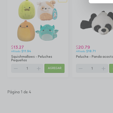
13.27
20.79
$
$
$
11.94
$
18.71
Squishmallows - Peluches
Peluche - Panda acost
Pequeños
remove
add
remove
add
AGREGAR
Página 1 de 4