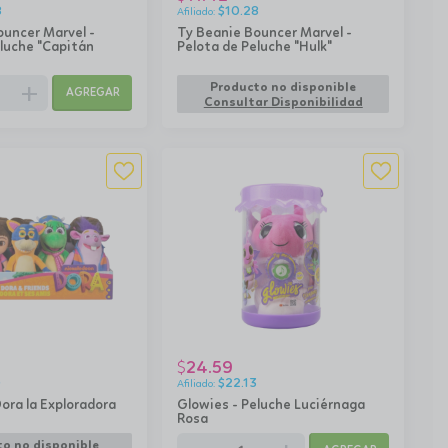
8
$
10.28
ouncer Marvel -
Ty Beanie Bouncer Marvel -
luche "Capitán
Pelota de Peluche "Hulk"
add
Producto no disponible
AGREGAR
Consultar Disponibilidad
24.59
$
0
$
22.13
ora la Exploradora
Glowies - Peluche Luciérnaga
Rosa
o no disponible