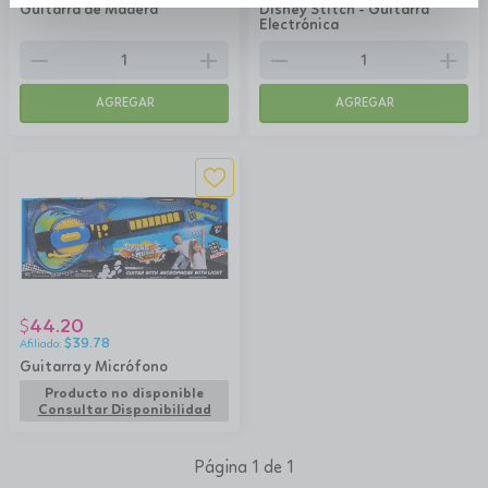
Guitarra de Madera
Disney Stitch - Guitarra
Electrónica
remove
add
remove
add
AGREGAR
AGREGAR
44.20
$
$
39.78
Guitarra y Micrófono
Producto no disponible
Consultar Disponibilidad
Página 1 de 1