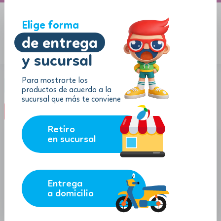
A domicilio
Jugueton Autopista
Elige forma
de entrega
y sucursal
Menu
$
0.00
Para mostrarte los
Categoría:
Guitarras
productos de acuerdo a la
sucursal que más te conviene
filter_list
FILTROS (0)
Retiro
en sucursal
Entrega
a domicilio
177.57
52.99
$
$
$
162.57
$
47.69