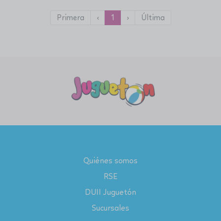
Primera
‹
1
›
Última
Quiénes somos
RSE
DUII Juguetón
Sucursales