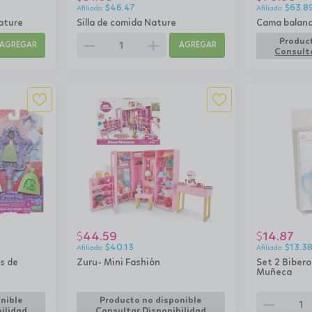
$
46.47
$
63.8
ature
Silla de comida Nature
Cama balanc
remove
add
Product
AGREGAR
AGREGAR
Consulta
44.59
14.87
$
$
$
40.13
$
13.3
s de
Zuru- Mini Fashión
Set 2 Bibero
Muñeca
remove
nible
Producto no disponible
ilidad
Consultar Disponibilidad