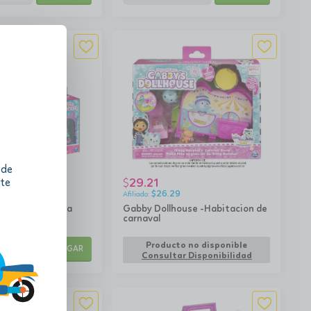
 de
29.21
 te
$
$
26.29
use - minifigura
Gabby Dollhouse -Habitacion de
Base Accesorio
carnaval
add
Producto no disponible
AGREGAR
Consultar Disponibilidad