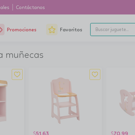
ales
Contáctanos
Promociones
Favoritos
ra muñecas
51.63
70.99
$
$