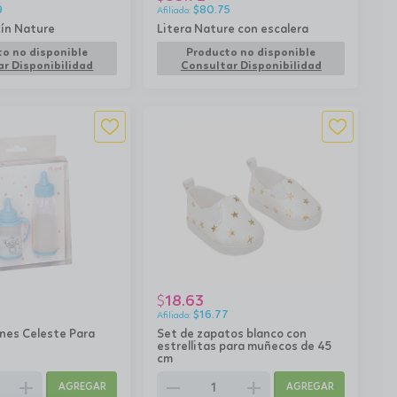
9
$
80.75
ín Nature
Litera Nature con escalera
o no disponible
Producto no disponible
r Disponibilidad
Consultar Disponibilidad
18.63
$
8
$
16.77
nes Celeste Para
Set de zapatos blanco con
estrellitas para muñecos de 45
cm
add
remove
add
AGREGAR
AGREGAR