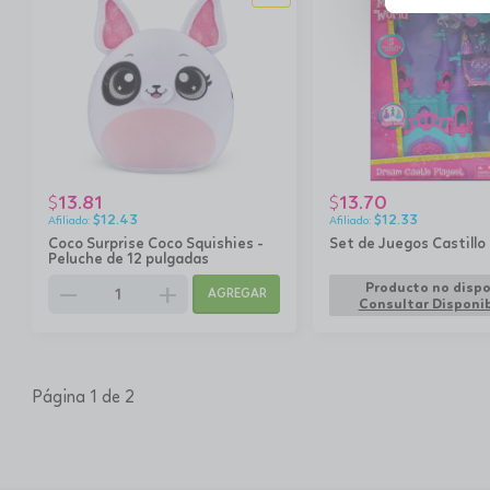
13.81
13.70
$
$
$
12.43
$
12.33
Coco Surprise Coco Squishies -
Set de Juegos Castillo
Peluche de 12 pulgadas
remove
add
Producto no dispo
AGREGAR
Consultar Disponib
Página 1 de 2