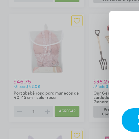
46.75
38.27
$
$
$
42.08
$
34.44
Portabebé rosa para muñecos de
Our Generation - Set p
40-45 cm - color rosa
cuidado del caballo Ou
Generation
remove
add
Producto no dispo
AGREGAR
Consultar Disponib