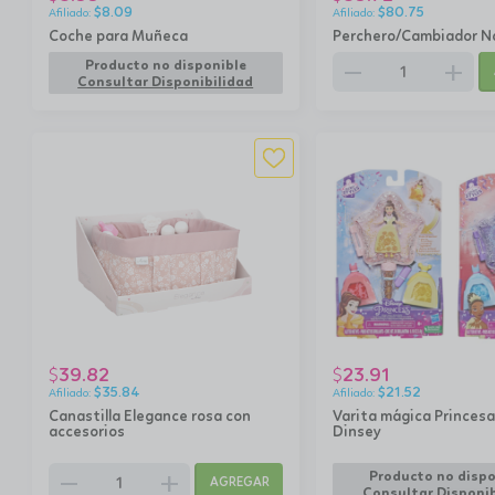
$
8.09
$
80.75
Coche para Muñeca
Perchero/Cambiador N
remove
add
Producto no disponible
Consultar Disponibilidad
39.82
23.91
$
$
$
35.84
$
21.52
Canastilla Elegance rosa con
Varita mágica Princesa
accesorios
Dinsey
remove
add
Producto no dispo
AGREGAR
Consultar Disponib