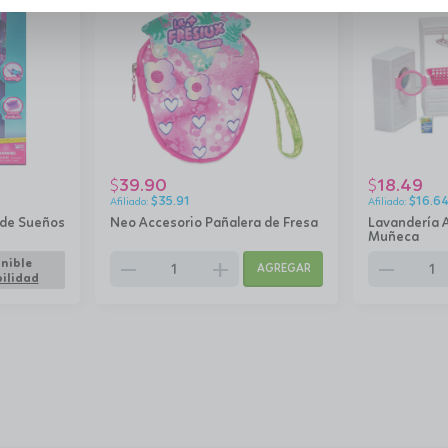
39.90
18.49
$
$
$
35.91
$
16.6
 de Sueños
Neo Accesorio Pañalera de Fresa
Lavandería 
Muñeca
remove
add
remove
nible
AGREGAR
ilidad