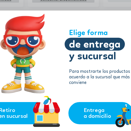
Elige forma
de entrega
y sucursal
Para mostrarte los productos
7.81
5.73
$
acuerdo a la sucursal que más
$
$
7.03
$
5.16
conviene
ara el
Juguete peinadora
Gabby Dollho
r
Sorpresa y 
remove
add
remove
nible
AGREGAR
ilidad
Retiro
Entrega
en sucursal
a domicilio