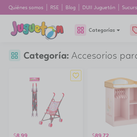
Quiénes somos
RSE
Blog
DUII Juguetón
Sucurs
Categorías
Categoría:
Accesorios pa
8.99
89.72
$
$