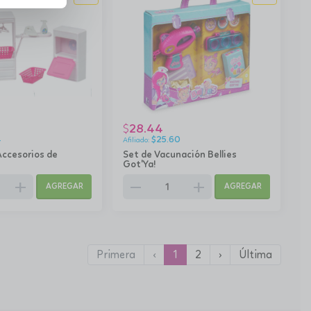
28.44
$
4
$
25.60
Accesorios de
Set de Vacunación Bellies
Got'Ya!
add
remove
add
AGREGAR
AGREGAR
Primera
‹
1
2
›
Última