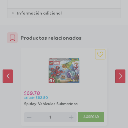
Información adicional
Productos relacionados
ANTERIOR
SIG
69.78
$
$
62.80
Spidey: Vehículos Submarinos
remove
add
AGREGAR