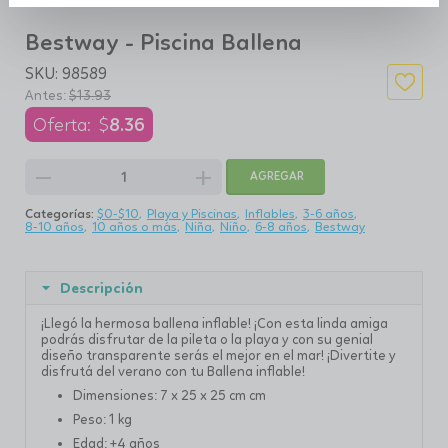
Bestway - Piscina Ballena
SKU:
98589
$
13.93
$
8.36
remove
add
AGREGAR
Categorías:
$0-$10
Playa y Piscinas
Inflables
3-6 años
8-10 años
10 años o más
Niña
Niño
6-8 años
Bestway
Descripción
¡Llegó la hermosa ballena inflable! ¡Con esta linda amiga
podrás disfrutar de la pileta o la playa y con su genial
diseño transparente serás el mejor en el mar! ¡Divertite y
disfrutá del verano con tu Ballena inflable!
Dimensiones: 7 x 25 x 25 cm
cm
Peso: 1 kg
Edad: +4 años