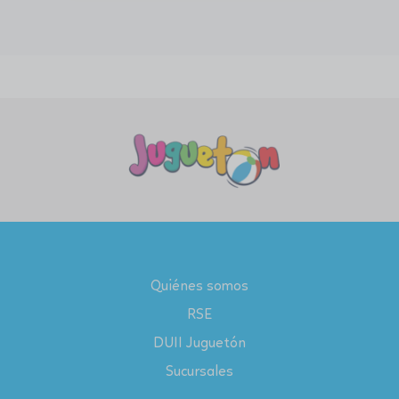
Quiénes somos
RSE
DUII Juguetón
Sucursales