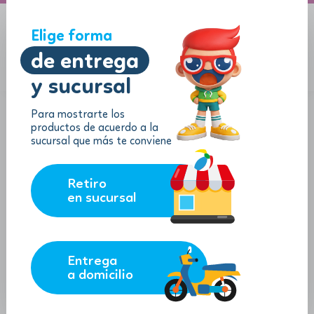
-40%
-40%
A domicilio
Jugueton Autopista
Elige forma
de entrega
y sucursal
Menu
$
0.00
Para mostrarte los
-40%
productos de acuerdo a la
sucursal que más te conviene
Retiro
en sucursal
Entrega
a domicilio