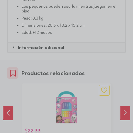
Los pequeños pueden usarla mientras juegan en el
piso.
Peso: 0.3 kg
Dimensiones: 20.3 x 10.2 x 15.2 cm
Edad: +12 meses
Información adicional
Productos relacionados
ANTERIOR
SIG
22.33
$