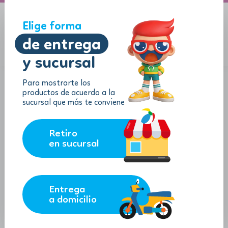
A domicilio
Jugueton Autopista
Elige forma
de entrega
y sucursal
Menu
$
0.00
Para mostrarte los
productos de acuerdo a la
sucursal que más te conviene
Retiro
en sucursal
Entrega
a domicilio