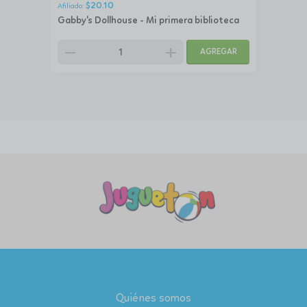
$
20.10
Gabby's Dollhouse - Mi primera biblioteca
remove
add
AGREGAR
Quiénes somos