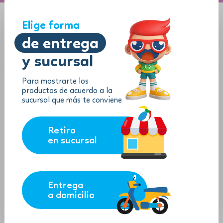
-40%
-40%
A domicilio
Jugueton Autopista
Elige forma
de entrega
y sucursal
Menu
$
0.00
Para mostrarte los
-40%
productos de acuerdo a la
sucursal que más te conviene
Retiro
en sucursal
Entrega
a domicilio