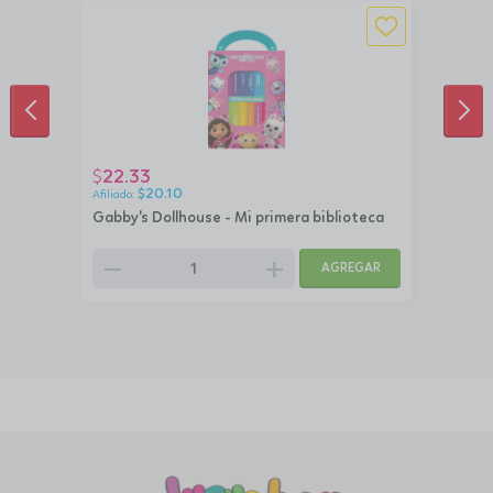
ANTERIOR
SIG
22.33
$
$
20.10
Gabby's Dollhouse - Mi primera biblioteca
remove
add
AGREGAR