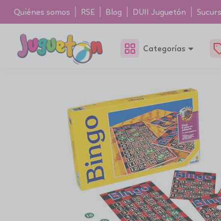
Quiénes somos
RSE
Blog
DUII Juguetón
Sucurs
Categorías