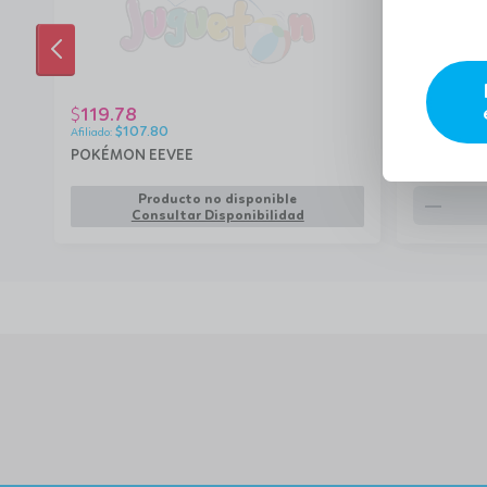
ANTERIOR
119.78
22.33
$
$
$
107.80
$
20
POKÉMON EEVEE
Gabby's Do
remove
Producto no disponible
Consultar Disponibilidad