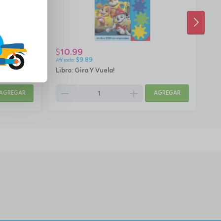
SIGUI
10.99
2
$
$
$
9.89
orra
Libro: Gira Y Vuela!
Un 
remove
add
AGREGAR
AGREGAR