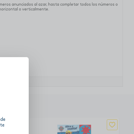
úmeros anunciados al azar, hasta completar todos los números o
horizontal o verticalmente.
 de
 te