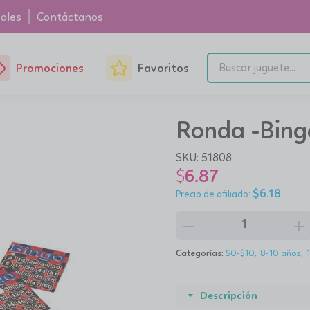
ales
Contáctanos
Promociones
Favoritos
Ronda -Bing
SKU:
51808
$
6.87
$
6.18
remove
add
Categorías:
$0-$10
8-10 años
Descripción