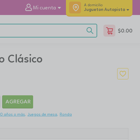
A domicilio
Mi cuenta
Jugueton Autopista
$
0.00
o Clásico
AGREGAR
10 años o más
Juegos de mesa
Ronda