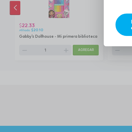
ANTERIOR
22.33
15.92
$
$
$
20.10
$
14
Gabby's Dollhouse - Mi primera biblioteca
Gabby's Do
remove
add
remove
AGREGAR