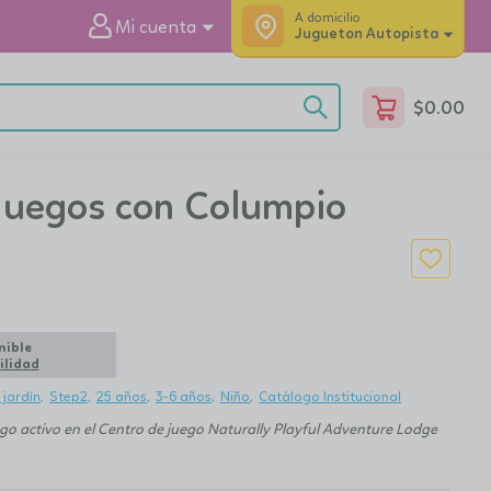
A domicilio
Mi cuenta
Jugueton Autopista
$
0.00
Juegos con Columpio
nible
ilidad
 jardín
Step2
25 años
3-6 años
Niño
Catálogo Institucional
ego activo en el Centro de juego Naturally Playful Adventure Lodge