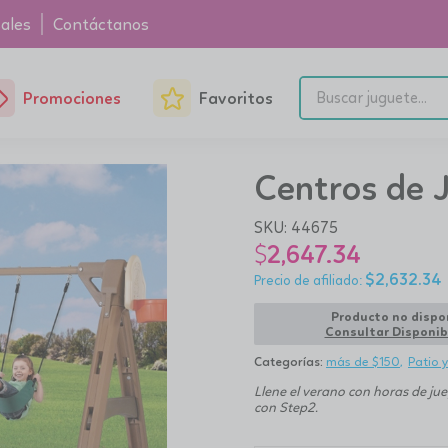
ales
Contáctanos
Promociones
Favoritos
Centros de 
SKU:
44675
$
2,647.34
$
2,632.34
Producto no dispo
Consultar Disponib
Categorías:
más de $150
Patio y
Llene el verano con horas de ju
con Step2.