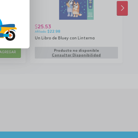
SIGUI
25.53
2
$
$
$
22.98
Un Libro de Bluey con Linterna
Din
¡3
rem
Producto no disponible
AGREGAR
Consultar Disponibilidad