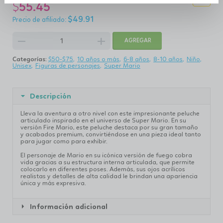
$
55.45
$
49.91
remove
add
AGREGAR
Categorías:
$50-$75
10 años o más
6-8 años
8-10 años
Niño
Unisex
Figuras de personajes
Super Mario
Descripción
Lleva la aventura a otro nivel con este impresionante peluche
articulado inspirado en el universo de Super Mario. En su
versión Fire Mario, este peluche destaca por su gran tamaño
y acabados premium, convirtiéndose en una pieza ideal tanto
para jugar como para exhibir.
El personaje de Mario en su icónica versión de fuego cobra
vida gracias a su estructura interna articulada, que permite
colocarlo en diferentes poses. Además, sus ojos acrílicos
realistas y detalles de alta calidad le brindan una apariencia
única y más expresiva.
Información adicional