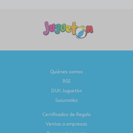
Quiénes somos
RSE
DUII Juguetón
Sucursales
Certificados de Regalo
Ventas a empresas