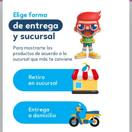
A domicilio
Jugueton Autopista
Elige forma
de entrega
y sucursal
Menu
$
0.00
Para mostrarte los
productos de acuerdo a la
sucursal que más te conviene
Retiro
en sucursal
Entrega
a domicilio
Peluche Jumbo Super Mario Galaxy
SKU:
184449