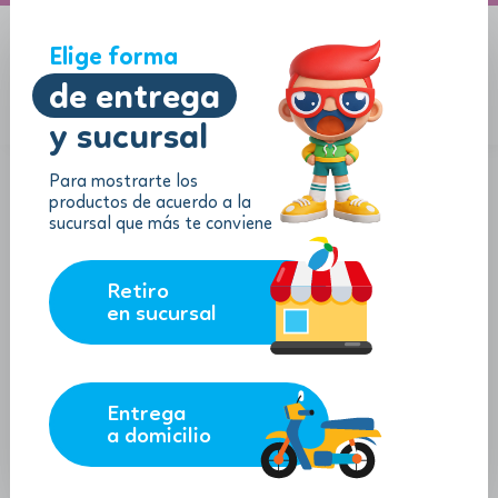
A domicilio
Jugueton Autopista
Elige forma
de entrega
y sucursal
Menu
$
0.00
Para mostrarte los
productos de acuerdo a la
sucursal que más te conviene
Retiro
en sucursal
Entrega
a domicilio