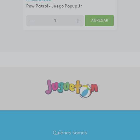
Paw Patrol - Juego Popup Jr
remove
add
AGREGAR
Quiénes somos