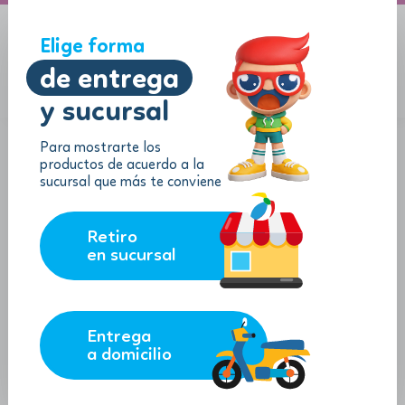
A domicilio
Jugueton Autopista
Elige forma
de entrega
y sucursal
Menu
$
0.00
Para mostrarte los
productos de acuerdo a la
sucursal que más te conviene
Retiro
en sucursal
Entrega
a domicilio