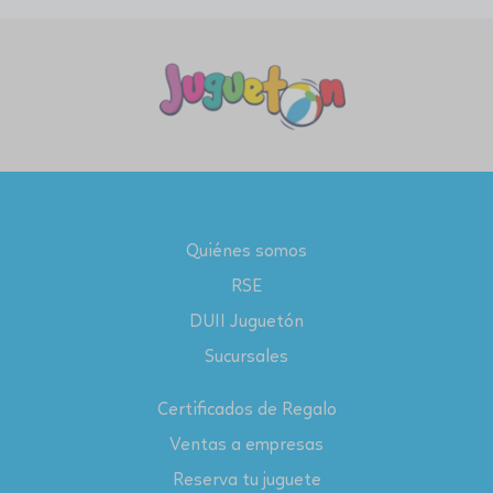
Quiénes somos
RSE
DUII Juguetón
Sucursales
Certificados de Regalo
Ventas a empresas
Reserva tu juguete