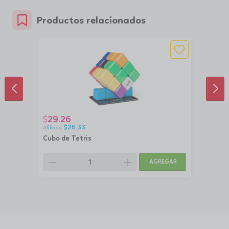
Productos relacionados
ANTERIOR
SIG
29.26
$
$
26.33
Cubo de Tetris
remove
add
AGREGAR