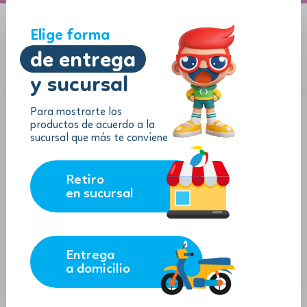
A domicilio
Jugueton Autopista
Elige forma
de entrega
y sucursal
Menu
$
0.00
Para mostrarte los
productos de acuerdo a la
sucursal que más te conviene
Retiro
en sucursal
Entrega
a domicilio
Ron - Figura 6"
SKU:
182410