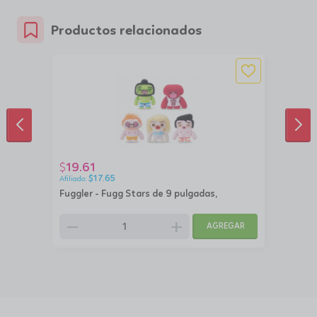
Productos relacionados
ANTERIOR
SIG
19.61
$
$
17.65
Fuggler - Fugg Stars de 9 pulgadas,
remove
add
AGREGAR