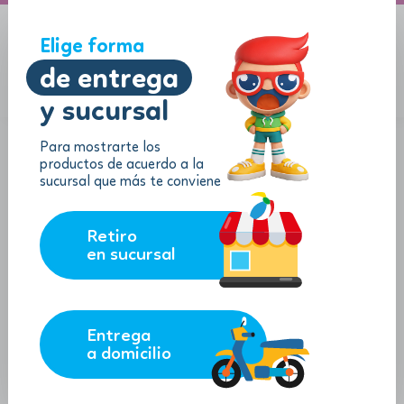
A domicilio
Jugueton Autopista
Elige forma
de entrega
y sucursal
Menu
$
0.00
Para mostrarte los
productos de acuerdo a la
sucursal que más te conviene
Retiro
en sucursal
Entrega
a domicilio