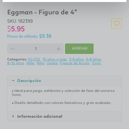
Eggman - Figura de 4"
SKU:
182399
$
5.95
$
5.36
remove
add
AGREGAR
Categorías:
$0-$10
10 años o más
3-6 años
6-8 años
8-10 años
Niña
Niño
Unisex
Figuras de Acción
Sonic
Descripción
• Ideal para juego, exhibición y colección de fans del universo
Sonic.
• Diseño detallado con colores llamativos y gran acabado.
Información adicional