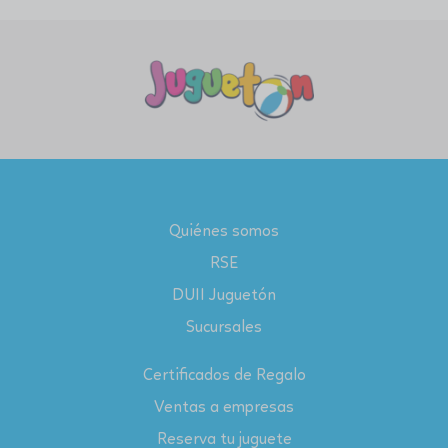
Quiénes somos
RSE
DUII Juguetón
Sucursales
Certificados de Regalo
Ventas a empresas
Reserva tu juguete