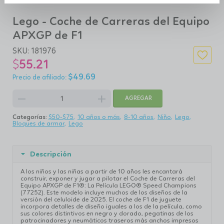
Lego - Coche de Carreras del Equipo
APXGP de F1
SKU:
181976
$
55.21
$
49.69
remove
add
AGREGAR
Categorías:
$50-$75
10 años o más
8-10 años
Niño
Lego
Bloques de armar
Lego
Descripción
A los niños y las niñas a partir de 10 años les encantará
construir, exponer y jugar a pilotar el Coche de Carreras del
Equipo APXGP de F1®: La Película LEGO® Speed Champions
(77252). Este modelo incluye muchos de los diseños de la
versión del celuloide de 2025. El coche de F1 de juguete
incorpora detalles de diseño iguales a los de la película, como
sus colores distintivos en negro y dorado, pegatinas de los
patrocinadores y neumáticos traseros más anchos impresos