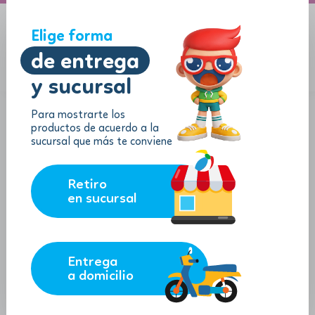
A domicilio
Jugueton Autopista
Elige forma
de entrega
y sucursal
Menu
$
0.00
Para mostrarte los
productos de acuerdo a la
sucursal que más te conviene
Retiro
en sucursal
Entrega
a domicilio