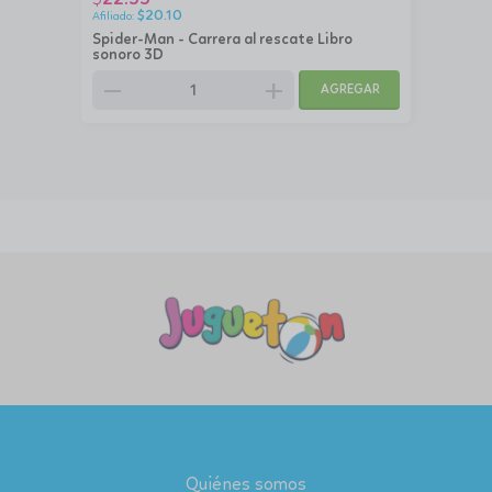
$
20.10
Spider-Man - Carrera al rescate Libro
sonoro 3D
remove
add
AGREGAR
Quiénes somos