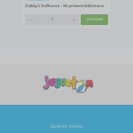
Gabby's Dollhouse - Mi primera biblioteca
remove
add
AGREGAR
Quiénes somos