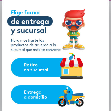
A domicilio
Jugueton Autopista
Elige forma
de entrega
y sucursal
Menu
$
0.00
Para mostrarte los
productos de acuerdo a la
sucursal que más te conviene
Retiro
en sucursal
Entrega
a domicilio