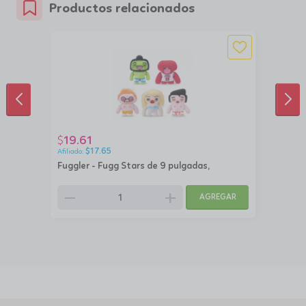
Productos relacionados
ANTERIOR
SIG
19.61
$
$
17.65
Fuggler - Fugg Stars de 9 pulgadas,
remove
add
AGREGAR