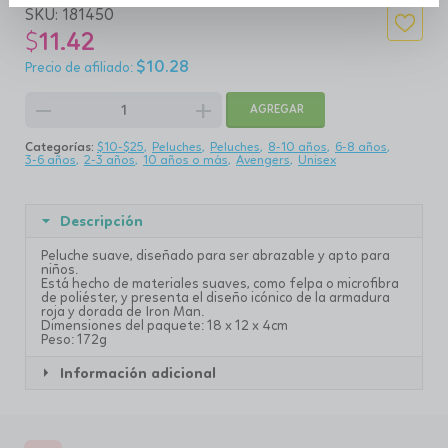
SKU:
181450
$
11.42
$
10.28
remove
add
AGREGAR
Categorías:
$10-$25
Peluches
Peluches
8-10 años
6-8 años
3-6 años
2-3 años
10 años o más
Avengers
Unisex
Descripción
Peluche suave, diseñado para ser abrazable y apto para
niños.
Está hecho de materiales suaves, como felpa o microfibra
de poliéster, y presenta el diseño icónico de la armadura
roja y dorada de Iron Man.
Dimensiones del paquete: 18 x 12 x 4cm
Peso: 172g
Información adicional