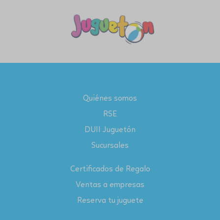
Quiénes somos
RSE
DUII Juguetón
Sucursales
Certificados de Regalo
Ventas a empresas
Reserva tu juguete