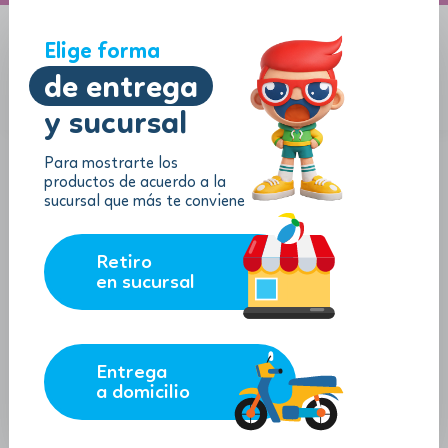
A domicilio
Jugueton Autopista
Elige forma
de entrega
y sucursal
Menu
$
0.00
Para mostrarte los
productos de acuerdo a la
sucursal que más te conviene
Retiro
en sucursal
Entrega
a domicilio
Ty Beanie Babies Marvel - Peluche
de "Iron Man"