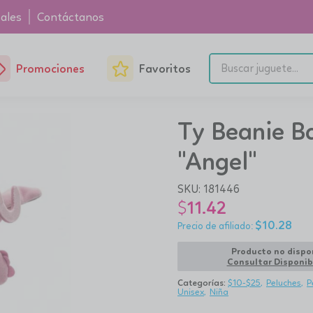
ales
Contáctanos
Promociones
Favoritos
Ty Beanie Ba
"Angel"
SKU:
181446
$
11.42
$
10.28
Producto no dispo
Consultar Disponib
Categorías:
$10-$25
Peluches
P
Unisex
Niña