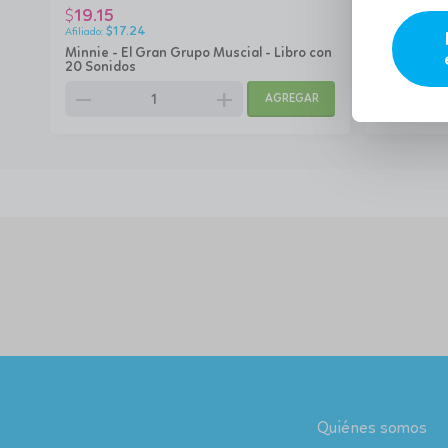
19.15
19.61
$
$
$
17.24
$
17.
as
Minnie - El Gran Grupo Muscial - Libro con
Fuggler - 
20 Sonidos
remove
add
remove
AGREGAR
Quiénes somos