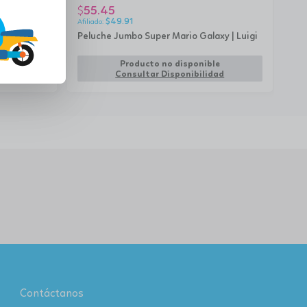
55.45
5
$
$
$
49.91
Peluche Jumbo Super Mario Galaxy | Luigi
Pe
rem
Producto no disponible
AGREGAR
Consultar Disponibilidad
Contáctanos