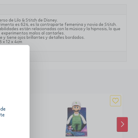
rso de Lilo & Stitch de Disney.
imento es 624, es la contraparte femenina y novia de Stitch.
abilidades están relacionadas con la música y la hipnosis, lo que
 experimentos malos al cantarles.
 y tiene ojos brillantes y detalles bordados.
8 x 12 x 4cm
 de
 te
SIGUI