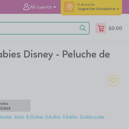
A domicilio
Mi cuenta
Jugueton Autopista
$
0.00
bies Disney - Peluche de
nible
ilidad
eluches
Stitch
8-10 años
6-8 años
3-6 años
10 años o más