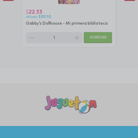
22.33
$
$
20.10
Gabby's Dollhouse - Mi primera biblioteca
remove
add
AGREGAR