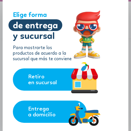
A domicilio
Jugueton Autopista
Elige forma
de entrega
y sucursal
Menu
$
0.00
Para mostrarte los
productos de acuerdo a la
sucursal que más te conviene
Retiro
en sucursal
Entrega
a domicilio