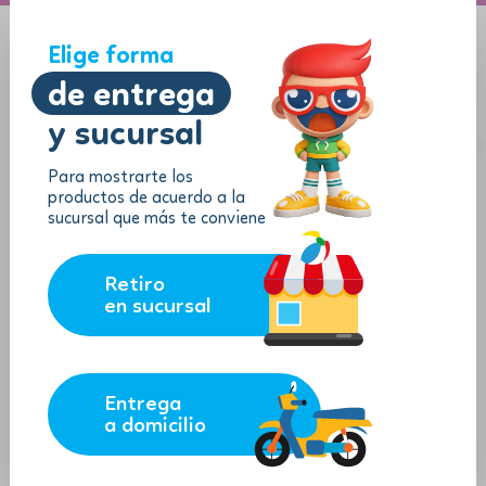
A domicilio
Jugueton Autopista
Elige forma
de entrega
y sucursal
Menu
$
0.00
Para mostrarte los
productos de acuerdo a la
sucursal que más te conviene
Retiro
en sucursal
Entrega
a domicilio