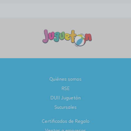
Quiénes somos
RSE
DUII Juguetón
Sucursales
Certificados de Regalo
Ventas a empresas