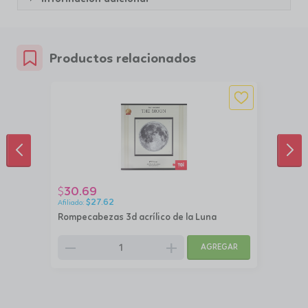
Productos relacionados
ANTERIOR
SIG
30.69
$
$
27.62
Rompecabezas 3d acrílico de la Luna
remove
add
AGREGAR