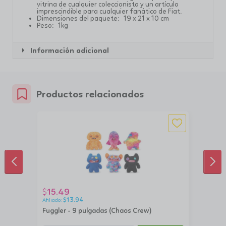
vitrina de cualquier coleccionista y un artículo
imprescindible para cualquier fanático de Fiat.
Dimensiones del paquete: 19 x 21 x 10 cm
Peso: 1kg
Información adicional
Productos relacionados
ANTERIOR
SIG
15.49
$
$
13.94
Fuggler - 9 pulgadas (Chaos Crew)