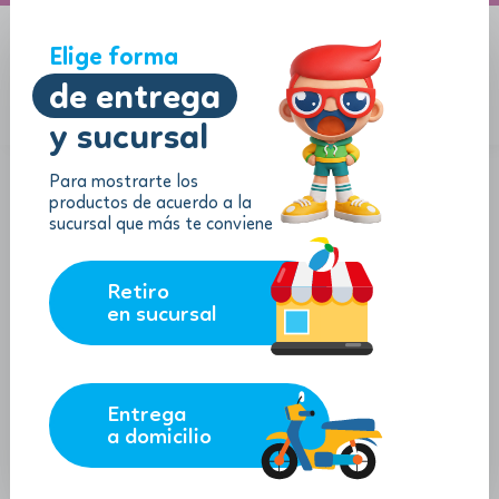
A domicilio
Jugueton Autopista
Elige forma
de entrega
y sucursal
Menu
$
0.00
Para mostrarte los
productos de acuerdo a la
sucursal que más te conviene
Retiro
en sucursal
Entrega
a domicilio