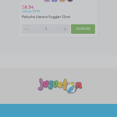
8.34
$
$
7.51
Peluche Llavero Fuggler 12cm
remove
add
AGREGAR