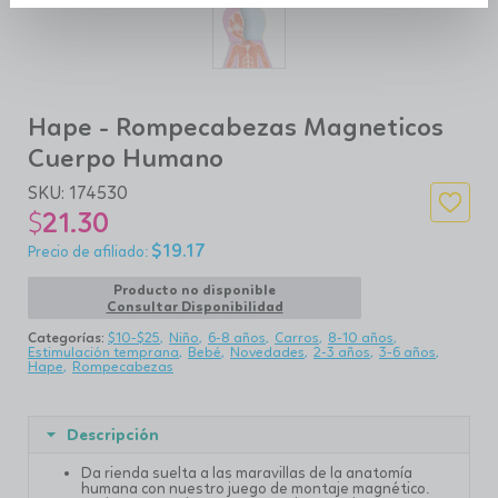
Hape - Rompecabezas Magneticos
Cuerpo Humano
SKU:
174530
$
21.30
$
19.17
Producto no disponible
Consultar Disponibilidad
Categorías:
$10-$25
Niño
6-8 años
Carros
8-10 años
Estimulación temprana
Bebé
Novedades
2-3 años
3-6 años
Hape
Rompecabezas
Descripción
Da rienda suelta a las maravillas de la anatomía
humana con nuestro juego de montaje magnético.