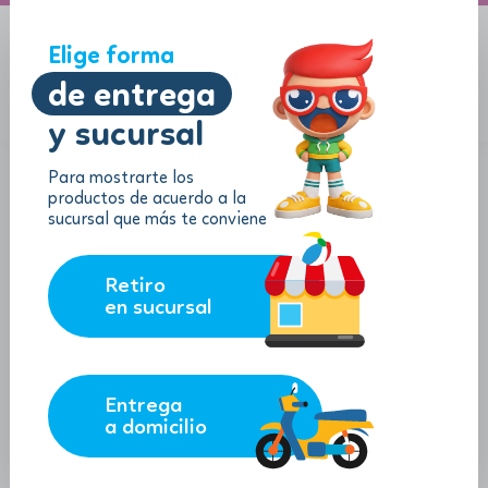
A domicilio
Jugueton Autopista
Elige forma
de entrega
y sucursal
Menu
$
0.00
Para mostrarte los
productos de acuerdo a la
sucursal que más te conviene
Retiro
en sucursal
Entrega
a domicilio