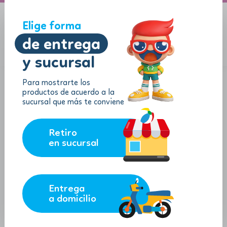
A domicilio
Jugueton Autopista
Elige forma
de entrega
y sucursal
Menu
$
0.00
Para mostrarte los
productos de acuerdo a la
sucursal que más te conviene
Retiro
en sucursal
Entrega
a domicilio