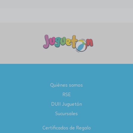
Quiénes somos
RSE
DUII Juguetón
Sucursales
Certificados de Regalo