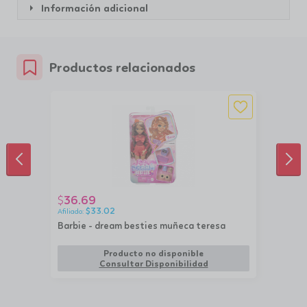
Información adicional
Productos relacionados
ANTERIOR
SIG
36.69
$
$
33.02
Barbie - dream besties muñeca teresa
Producto no disponible
Consultar Disponibilidad