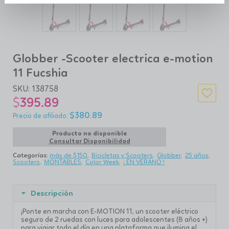
Globber -Scooter electrica e-motion
11 Fucshia
SKU:
138758
$
395.89
$
380.89
Producto no disponible
Consultar Disponibilidad
Categorías:
más de $150
Bicicletas y Scooters
Globber
25 años
Scooters
MONTABLES
Color Week
¡ EN VERANO !
Descripción
¡Ponte en marcha con E-MOTION 11, un scooter eléctrico
seguro de 2 ruedas con luces para adolescentes (8 años +)
para viajar todo el día en una plataforma que ilumina el