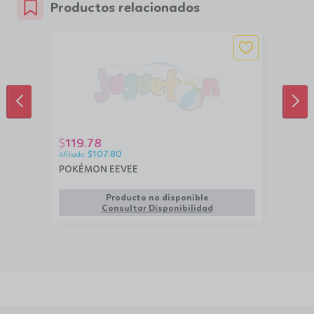
Productos relacionados
ANTERIOR
SIG
119.78
$
$
107.80
POKÉMON EEVEE
Producto no disponible
Consultar Disponibilidad