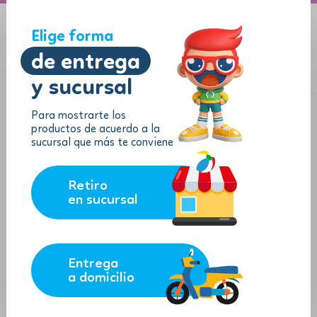
A domicilio
Jugueton Autopista
Elige forma
de entrega
y sucursal
Menu
$
0.00
Para mostrarte los
productos de acuerdo a la
sucursal que más te conviene
Retiro
en sucursal
Entrega
a domicilio