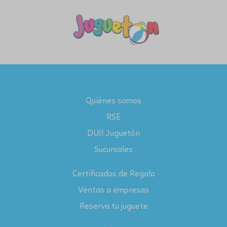
Quiénes somos
RSE
DUII Juguetón
Sucursales
Certificados de Regalo
Ventas a empresas
Reserva tu juguete