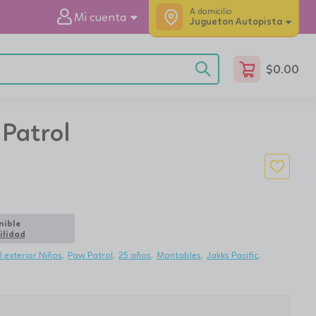
A domicilio
Mi cuenta
Jugueton Autopista
$
0.00
 Patrol
nible
ilidad
l exterior Niños
Paw Patrol
25 años
Montables
Jakks Pacific