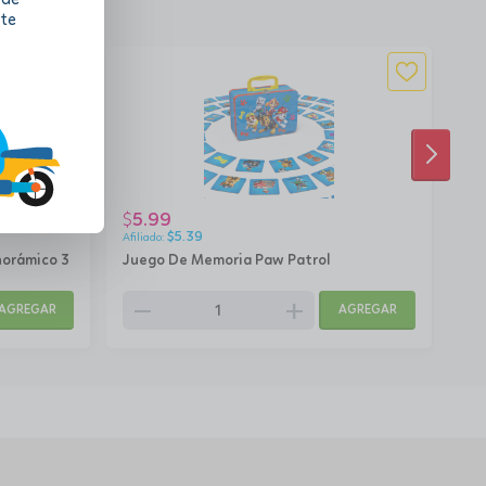
 te
SIGUI
5.99
4
$
$
$
5.39
norámico 3
Juego De Memoria Paw Patrol
Puz
remove
add
rem
AGREGAR
AGREGAR