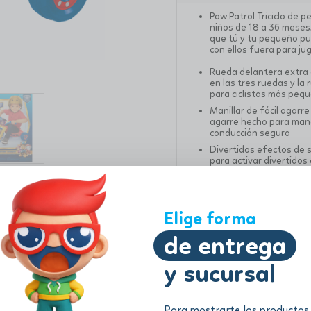
Paw Patrol Triciclo de p
niños de 18 a 36 meses,
que tú y tu pequeño pue
con ellos fuera para ju
Rueda delantera extra
en las tres ruedas y l
para ciclistas más pequ
Manillar de fácil agarr
agarre hecho para man
conducción segura
Divertidos efectos de so
para activar divertidos
Patrol para que tu hijo 
Diversión de tamaño inf
hasta 35 libras pueden 
supervisión de un adult
Elige forma
pulgadas de alto desp
de entrega
Información adicional
y sucursal
Para mostrarte los productos