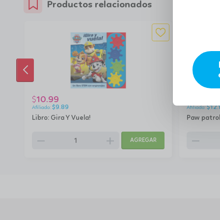
Productos relacionados
ANTERIOR
10.99
13.47
$
$
$
9.89
$
12.
Libro: Gira Y Vuela!
Paw patrol
remove
add
remove
AGREGAR