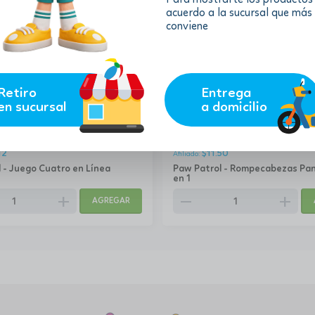
acuerdo a la sucursal que más
conviene
Retiro
Entrega
en sucursal
a domicilio
12.78
$
12
$
11.50
 - Juego Cuatro en Línea
Paw Patrol - Rompecabezas Pa
en 1
add
remove
add
AGREGAR