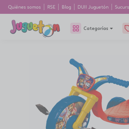
Quiénes somos
RSE
Blog
DUII Juguetón
Sucurs
Categorías