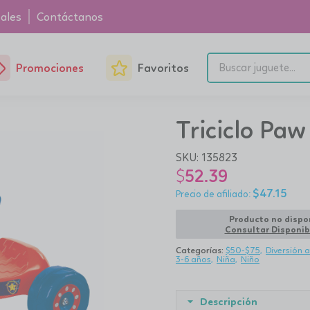
ales
Contáctanos
Promociones
Favoritos
Triciclo Paw
SKU:
135823
$
52.39
$
47.15
Producto no dispo
Consultar Disponib
Categorías:
$50-$75
Diversión a
3-6 años
Niña
Niño
Descripción