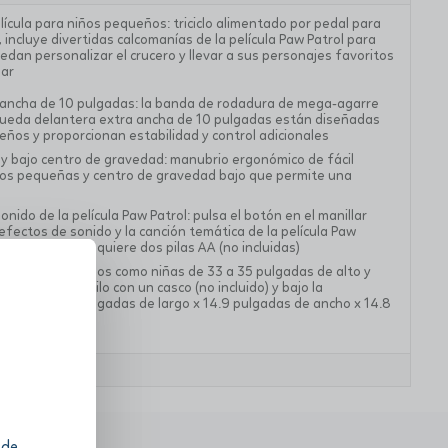
elícula para niños pequeños: triciclo alimentado por pedal para
 incluye divertidas calcomanías de la película Paw Patrol para
dan personalizar el crucero y llevar a sus personajes favoritos
gar
 ancha de 10 pulgadas: la banda de rodadura de mega-agarre
a rueda delantera extra ancha de 10 pulgadas están diseñadas
eños y proporcionan estabilidad y control adicionales
e y bajo centro de gravedad: manubrio ergonómico de fácil
os pequeñas y centro de gravedad bajo que permite una
nido de la película Paw Patrol: pulsa el botón en el manillar
 efectos de sonido y la canción temática de la película Paw
pueda cantar, requiere dos pilas AA (no incluidas)
antil: tanto niños como niñas de 33 a 35 pulgadas de alto y
montar con estilo con un casco (no incluido) y bajo la
o. Mide 23.7 pulgadas de largo x 14.9 pulgadas de ancho x 14.8
ués del montaje
 de