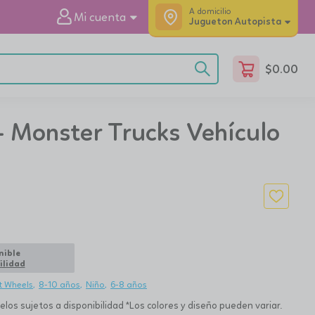
A domicilio
Mi cuenta
Jugueton Autopista
$
0.00
- Monster Trucks Vehículo
nible
ilidad
t Wheels
8-10 años
Niño
6-8 años
os sujetos a disponibilidad *Los colores y diseño pueden variar.