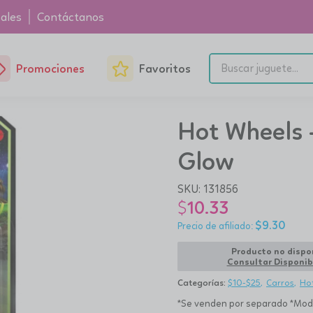
ales
Contáctanos
Promociones
Favoritos
Hot Wheels 
Glow
SKU:
131856
$
10.33
$
9.30
Producto no dispo
Consultar Disponib
Categorías:
$10-$25
Carros
Ho
*Se venden por separado *Model