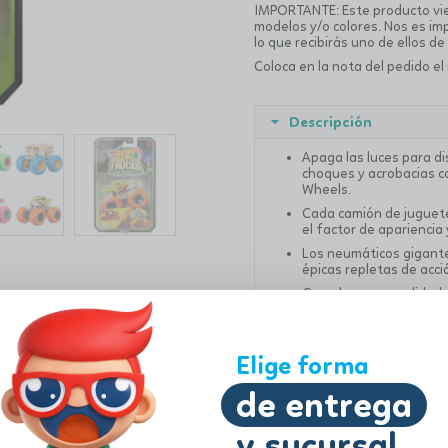
IMPORTANTE: Este producto vie
modelos y/o colores. Nos es im
lo que recibirás uno de ellos de
Coloca en la nota del pedido el
Descripción
Apaga las luces para di
choques y acrobacias c
Wheels.
Cada camión de juguete 
el factor de apariencia 
Los neumáticos gigantes
épicas repletas de acci
Grandes personalidades
enfrentamientos cara a
Es un gran regalo para 
querrán añadirlos para 
Elige forma
Dimensiones: 14 x 11 x 
de entrega
Peso: 0.3 kg
Edad: +4 años
y sucursal