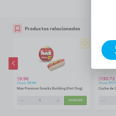
Productos relacionados
ANTERIOR
9.96
130.72
$
$
$
8.96
$
117
Max Premium Snacks Building (Hot Dog)
Coche de 
remove
add
remove
AGREGAR