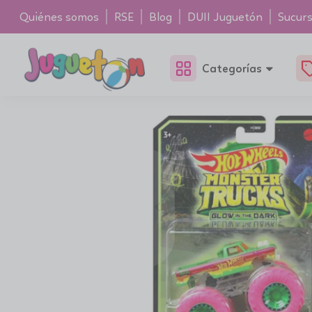
Quiénes somos
RSE
Blog
DUII Juguetón
Sucurs
Categorías