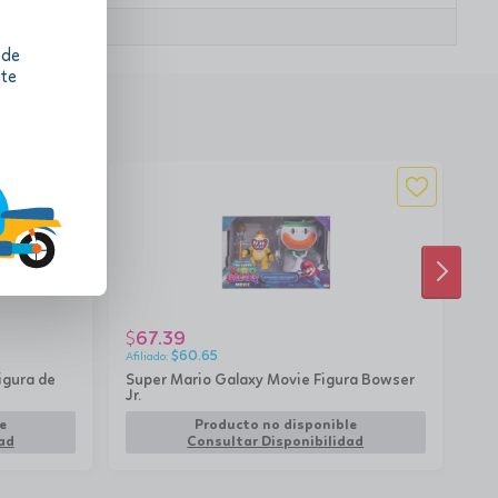
 de
 te
SIGUI
67.39
1
$
$
$
60.65
igura de
Super Mario Galaxy Movie Figura Bowser
Coc
Jr.
rem
e
Producto no disponible
ad
Consultar Disponibilidad