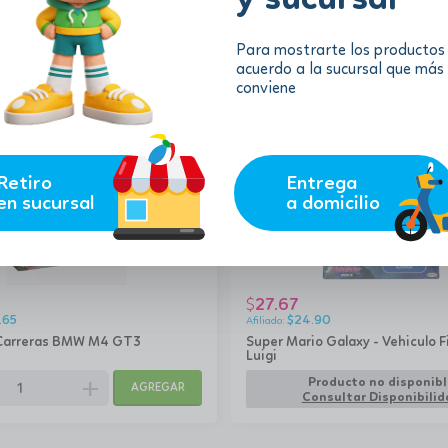
Información adicional
Para mostrarte los productos
acuerdo a la sucursal que más
conviene
Retiro
Entrega
en sucursal
a domicilio
27.67
$
.65
$
24.90
Carreras BMW M4 GT3
Super Mario Galaxy - Vehiculo F
Luigi
add
Producto no disponibl
AGREGAR
Consultar Disponibilid