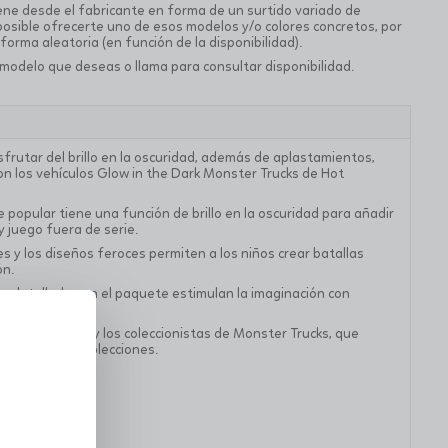
ne desde el fabricante en forma de un surtido variado de
posible ofrecerte uno de esos modelos y/o colores concretos, por
 forma aleatoria (en función de la disponibilidad).
 modelo que deseas o llama para consultar disponibilidad.
sfrutar del brillo en la oscuridad, además de aplastamientos,
on los vehículos Glow in the Dark Monster Trucks de Hot
popular tiene una función de brillo en la oscuridad para añadir
y juego fuera de serie.
 y los diseños feroces permiten a los niños crear batallas
ón.
 detalladas en el paquete estimulan la imaginación con
 cara.
los aficionados y los coleccionistas de Monster Trucks, que
destacar sus colecciones.
11 cm