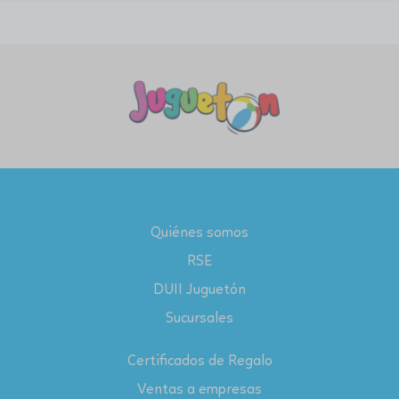
Quiénes somos
RSE
DUII Juguetón
Sucursales
Certificados de Regalo
Ventas a empresas