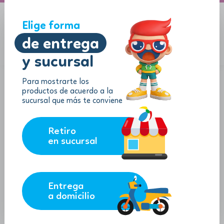
A domicilio
Jugueton Autopista
Elige forma
de entrega
y sucursal
Menu
$
0.00
Para mostrarte los
productos de acuerdo a la
sucursal que más te conviene
Retiro
en sucursal
Entrega
a domicilio