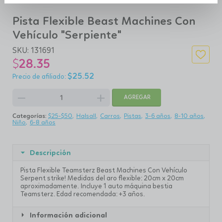
Pista Flexible Beast Machines Con
Vehículo "Serpiente"
SKU:
131691
$
28.35
$
25.52
remove
add
AGREGAR
Categorías:
$25-$50
Halsall
Carros
Pistas
3-6 años
8-10 años
Niño
6-8 años
Descripción
Pista Flexible Teamsterz Beast Machines Con Vehículo
Serpent strike! Medidas del aro flexible: 20cm x 20cm
aproximadamente. Incluye 1 auto máquina bestia
Teamsterz. Edad recomendada: +3 años.
Información adicional