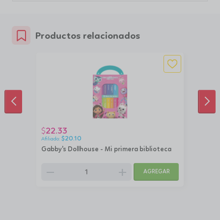
Productos relacionados
ANTERIOR
SIG
22.33
$
$
20.10
Gabby's Dollhouse - Mi primera biblioteca
remove
add
AGREGAR