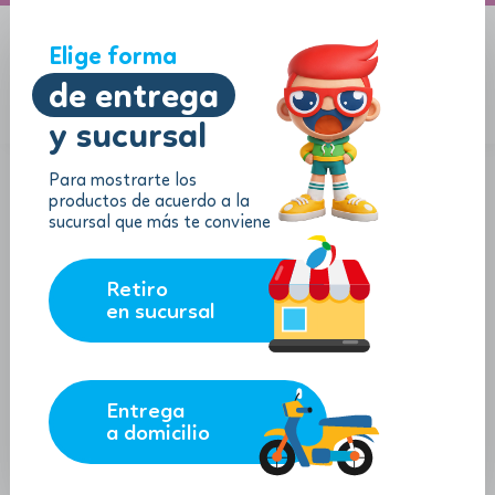
A domicilio
Jugueton Autopista
Elige forma
de entrega
y sucursal
Menu
$
0.00
Para mostrarte los
productos de acuerdo a la
sucursal que más te conviene
Retiro
en sucursal
Entrega
a domicilio