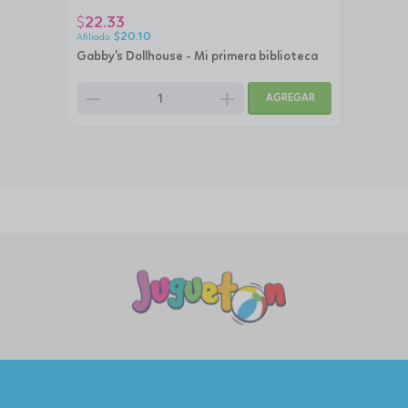
22.33
$
$
20.10
Gabby's Dollhouse - Mi primera biblioteca
remove
add
AGREGAR