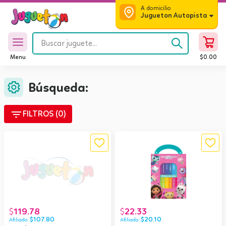
A domicilio
Jugueton Autopista
Menu
$
0.00
Búsqueda:
filter_list
FILTROS (0)
119.78
22.33
$
$
$
107.80
$
20.10