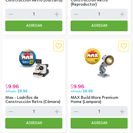
Construcción Retro (Guitarra)
Construcción Retro
(Reproductor)
remove
add
remove
add
AGREGAR
AGREGAR
9.96
9.96
$
$
$
8.96
$
8.96
Max - Ladrillos de
MAX Build More Premium
Construcción Retro (Cámara)
Home (Lampara)
remove
add
remove
add
AGREGAR
AGREGAR