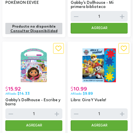
POKÉMON EEVEE
Gabby's Dollhouse - Mi
primera biblioteca
remove
add
Producto no disponible
AGREGAR
Consultar Disponibilidad
15.92
10.99
$
$
$
14.33
$
9.89
Gabby's Dollhouse - Escribe y
Libro: Gira Y Vuela!
borra
remove
add
remove
add
AGREGAR
AGREGAR