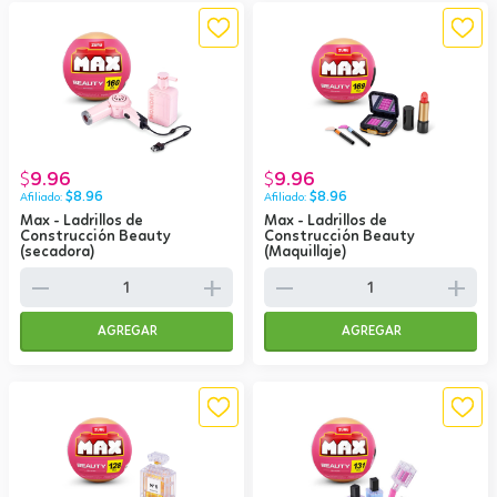
9.96
9.96
$
$
$
8.96
$
8.96
Max - Ladrillos de
Max - Ladrillos de
Construcción Beauty
Construcción Beauty
(secadora)
(Maquillaje)
remove
add
remove
add
AGREGAR
AGREGAR