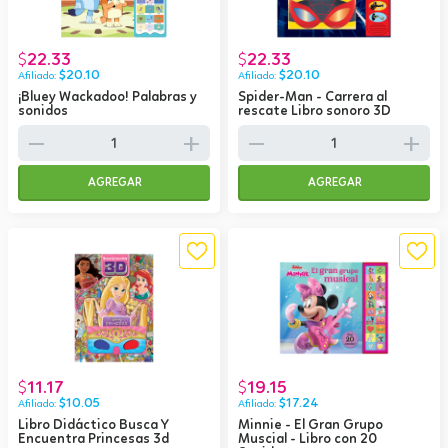
22.33
22.33
$
$
$
20.10
$
20.10
¡Bluey Wackadoo! Palabras y
Spider-Man - Carrera al
sonidos
rescate Libro sonoro 3D
remove
add
remove
add
AGREGAR
AGREGAR
11.17
19.15
$
$
$
10.05
$
17.24
Libro Didáctico Busca Y
Minnie - El Gran Grupo
Encuentra Princesas 3d
Muscial - Libro con 20