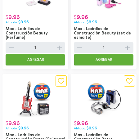
9.96
9.96
$
$
$
8.96
$
8.96
Max - Ladrillos de
Max - Ladrillos de
Construcción Beauty
Construcción Beauty (set de
(Perfume)
esmalte)
remove
add
remove
add
AGREGAR
AGREGAR
9.96
9.96
$
$
$
8.96
$
8.96
Max - Ladrillos de
Max - Ladrillos de