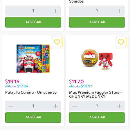
Sonidos
remove
add
remove
add
AGREGAR
AGREGAR
19.15
11.70
$
$
$
17.24
$
10.53
Patrulla Canina - Un cuento
Max Premium Fuggler Stars -
CHUNKY McDUNKY
remove
add
remove
add
AGREGAR
AGREGAR