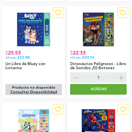
25.53
22.33
$
$
$
22.98
$
20.10
Un Libro de Bluey con
Dinosaurios Peligrosos - Libro
Linterna
de Sonidos ¡30 Botones
remove
add
Producto no disponible
AGREGAR
Consultar Disponibilidad