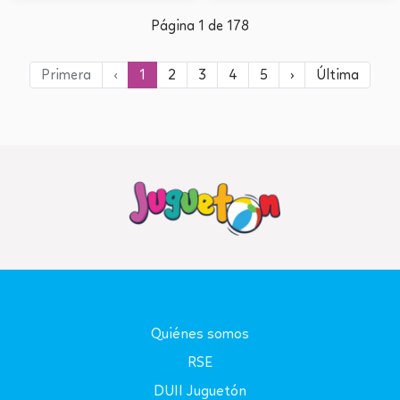
Página 1 de 178
Primera
‹
1
2
3
4
5
›
Última
Quiénes somos
RSE
DUII Juguetón