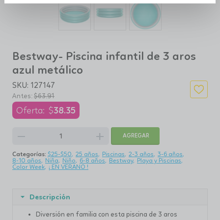
Bestway- Piscina infantil de 3 aros
azul metálico
SKU:
127147
$
63.91
$
38.35
remove
add
AGREGAR
Categorías:
$25-$50
25 años
Piscinas
2-3 años
3-6 años
8-10 años
Niña
Niño
6-8 años
Bestway
Playa y Piscinas
Color Week
¡ EN VERANO !
Descripción
Diversión en familia con esta piscina de 3 aros