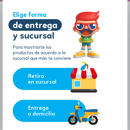
-40%
-40%
A domicilio
Jugueton Autopista
Elige forma
de entrega
y sucursal
Menu
$
0.00
Para mostrarte los
-40%
productos de acuerdo a la
sucursal que más te conviene
Retiro
en sucursal
Entrega
a domicilio