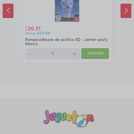
ANTERIOR
SIG
26.31
$
$
23.68
Rompecabezas de acrílico 3D - Jarrón azul y
blanco
remove
add
AGREGAR