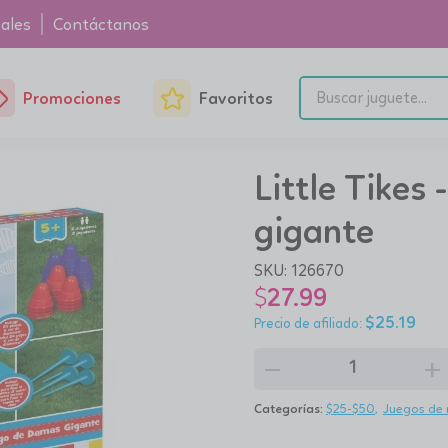
ales
Contáctanos
Promociones
Favoritos
Little Tikes
gigante
SKU:
126670
$
27.99
$
25.19
remove
add
Categorías:
$25-$50
Juegos de