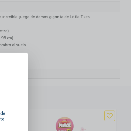
ta increíble juego de damas gigante de Little Tikes
etro)
 95 cm)
fombra al suelo
 de
 te