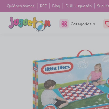
Quiénes somos
RSE
Blog
DUII Juguetón
Sucurs
Categorías