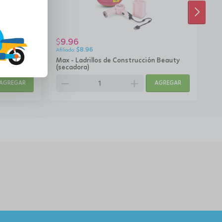
SIGUI
9.96
9
$
$
$
8.96
tra
Max - Ladrillos de Construcción Beauty
Max
(secadora)
(Ma
remove
add
rem
AGREGAR
AGREGAR