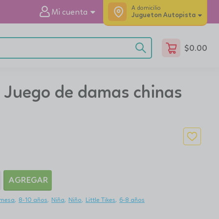
A domicilio
Mi cuenta
Jugueton Autopista
$
0.00
 - Juego de damas chinas
AGREGAR
 mesa
8-10 años
Niña
Niño
Little Tikes
6-8 años