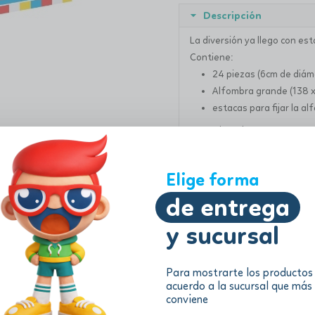
Descripción
La diversión ya llego con es
Contiene:
24 piezas (6cm de diám
Alfombra grande (138 x
estacas para fijar la al
Para 2 jugadores
Edad: 5+
Elige forma
Información adicional
de entrega
y sucursal
Para mostrarte los productos
acuerdo a la sucursal que más
conviene