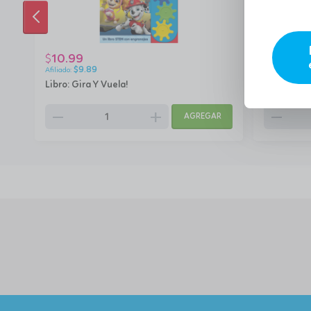
ANTERIOR
10.99
22.33
$
$
$
9.89
$
20
Libro: Gira Y Vuela!
¡Bluey Wac
remove
add
remove
AGREGAR