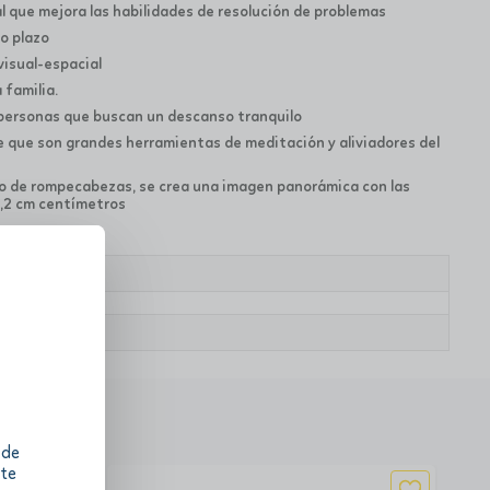
que mejora las habilidades de resolución de problemas
o plazo
isual-espacial
 familia.
personas que buscan un descanso tranquilo
 que son grandes herramientas de meditación y aliviadores del
o de rompecabezas, se crea una imagen panorámica con las
8,2 cm centímetros
 de
 te