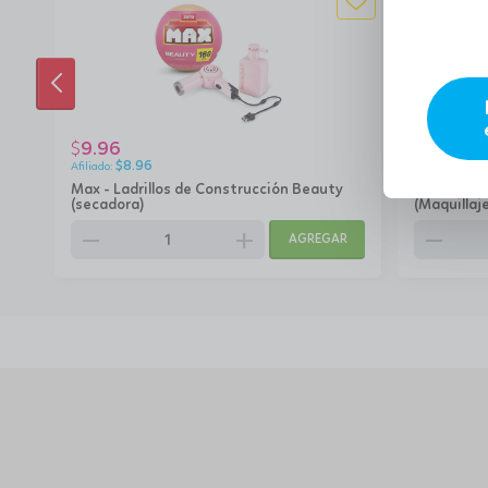
ANTERIOR
9.96
9.96
$
$
$
8.96
$
8.9
Max - Ladrillos de Construcción Beauty
Max - Ladr
(secadora)
(Maquillaje
remove
add
remove
AGREGAR