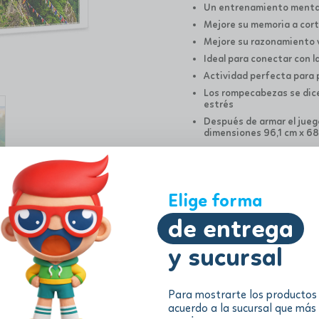
Un entrenamiento mental 
Mejore su memoria a cort
Mejore su razonamiento v
Ideal para conectar con la
Actividad perfecta para 
Los rompecabezas se dice
estrés
Después de armar el jueg
dimensiones 96,1 cm x 6
Descripción
Elige forma
Información adicional
de entrega
y sucursal
Para mostrarte los productos
acuerdo a la sucursal que más