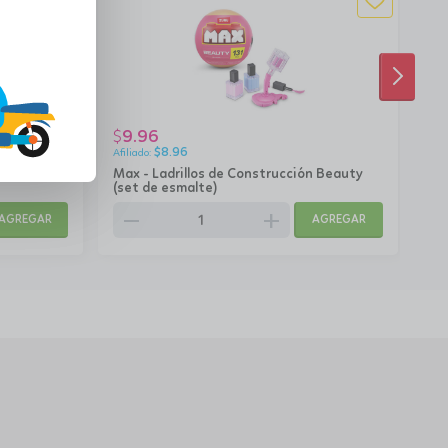
SIGUI
9.96
9
$
$
$
8.96
n Beauty
Max - Ladrillos de Construcción Beauty
Max
(set de esmalte)
(Gu
remove
add
rem
AGREGAR
AGREGAR