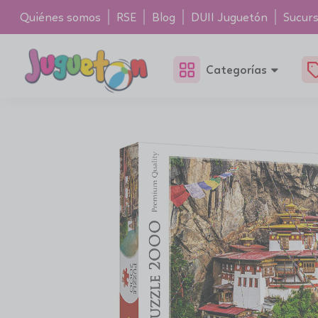
Quiénes somos
RSE
Blog
DUII Juguetón
Sucurs
Categorías