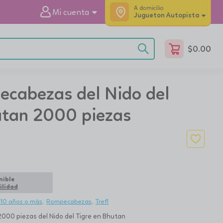
A domicilio
Mi cuenta
Jugueton Autopista
$
0.00
pecabezas del Nido del
utan 2000 piezas
nible
ilidad
10 años o más
Rompecabezas
Trefl
00 piezas del Nido del Tigre en Bhutan