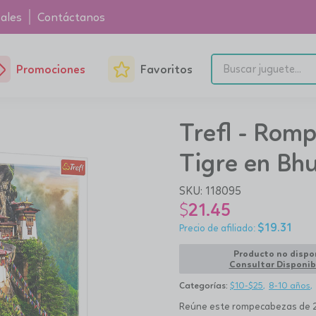
ales
Contáctanos
Promociones
Favoritos
Trefl - Rom
Tigre en Bh
SKU:
118095
$
21.45
$
19.31
Producto no dispo
Consultar Disponib
Categorías:
$10-$25
8-10 años
Reúne este rompecabezas de 20