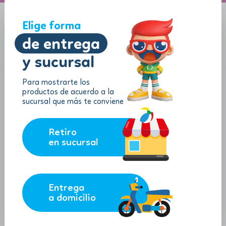
A domicilio
Jugueton Autopista
Elige forma
de entrega
y sucursal
Menu
$
0.00
Para mostrarte los
productos de acuerdo a la
sucursal que más te conviene
Retiro
en sucursal
Entrega
a domicilio