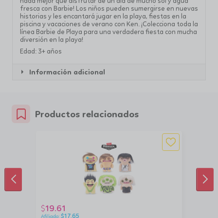
nada mejor que disfrutar de un día de mucho sol y agua
fresca con Barbie! Los niños pueden sumergirse en nuevas
historias y les encantará jugar en la playa, fiestas en la
piscina y vacaciones de verano con Ken. ¡Colecciona toda la
línea Barbie de Playa para una verdadera fiesta con mucha
diversión en la playa!
Edad: 3+ años
Información adicional
Productos relacionados
ANTERIOR
SIG
19.61
$
$
17.65