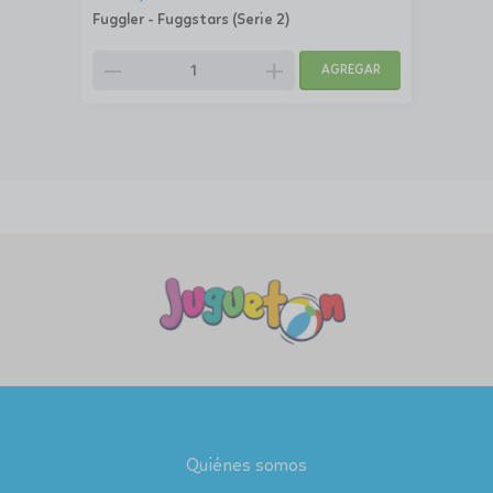
Fuggler - Fuggstars (Serie 2)
remove
add
AGREGAR
Quiénes somos