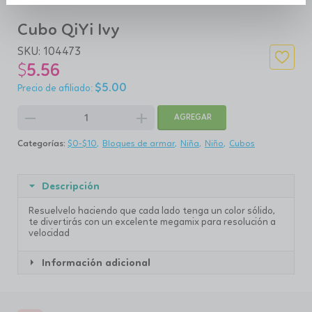
Cubo QiYi Ivy
SKU:
104473
$
5.56
$
5.00
remove
add
AGREGAR
Categorías:
$0-$10
Bloques de armar
Niña
Niño
Cubos
Descripción
R
esuelvelo haciendo que cada lado tenga un color sólido,
te divertirás con un excelente megamix para resolución a
velocidad
Información adicional