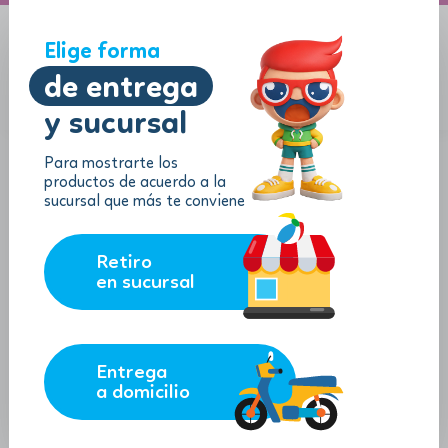
A domicilio
Jugueton Autopista
Elige forma
de entrega
y sucursal
Menu
$
0.00
Para mostrarte los
productos de acuerdo a la
sucursal que más te conviene
Retiro
en sucursal
Entrega
a domicilio