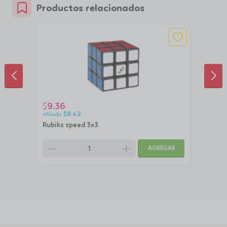
Productos relacionados
ANTERIOR
SIG
9.36
$
$
8.42
Rubiks speed 3x3
remove
add
AGREGAR