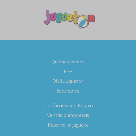
Quiénes somos
RSE
DUII Juguetón
Sucursales
Certificados de Regalo
Ventas a empresas
Reserva tu juguete