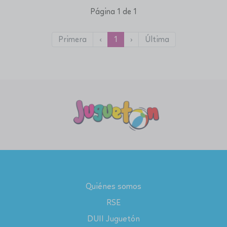
Página 1 de 1
Primera
‹
1
›
Última
Quiénes somos
RSE
DUII Juguetón