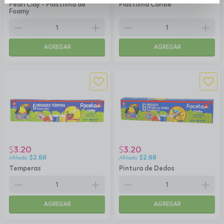
Pearl Clay - Plastilina de
Plastilina Caribe
Foamy
remove
add
remove
add
AGREGAR
AGREGAR
3.20
3.20
$
$
$
2.88
$
2.88
Temperas
Pintura de Dedos
remove
add
remove
add
AGREGAR
AGREGAR