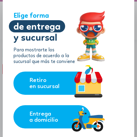
A domicilio
Jugueton Autopista
Elige forma
de entrega
y sucursal
Menu
$
0.00
Para mostrarte los
Marca:
Facela
productos de acuerdo a la
sucursal que más te conviene
filter_list
FILTROS (1)
Retiro
en sucursal
Entrega
a domicilio
4.24
2.60
$
$
$
3.82
$
2.34