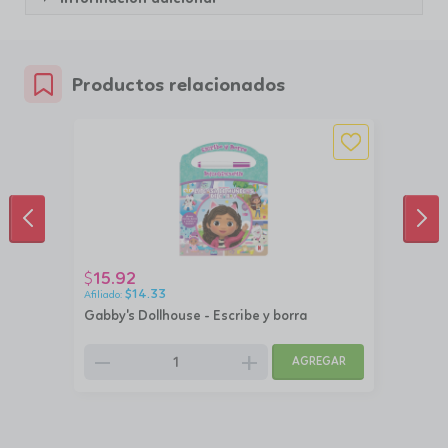
Productos relacionados
ANTERIOR
SIG
15.92
$
$
14.33
Gabby's Dollhouse - Escribe y borra
remove
add
AGREGAR