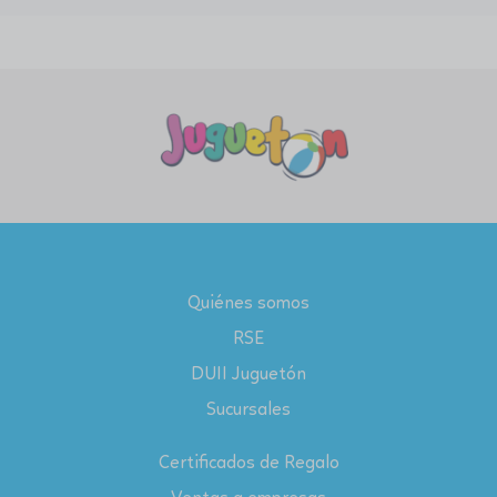
Quiénes somos
RSE
DUII Juguetón
Sucursales
Certificados de Regalo