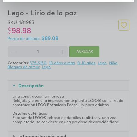
Lego - Lirio de la paz
SKU:
181983
$
98.98
$
89.08
remove
add
AGREGAR
Categorías:
$75-$150
10 años o más
8-10 años
Lego
Niño
Bloques de armar
Lego
Descripción
Una construcción armoniosa
Relájate y crea una impresionante planta LEGO® con el kit de
construcción LEGO Botanicals Peace Lily para adultos.
Detalles auténticos
Este set de LEGO® rebosa de detalles realistas y, una vez
completado, se convierte en una preciosa decoración floral.
Información adicional