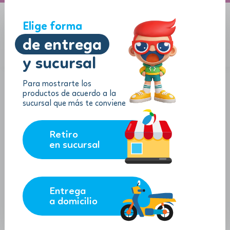
A domicilio
Jugueton Autopista
Elige forma
de entrega
y sucursal
Menu
$
0.00
Para mostrarte los
productos de acuerdo a la
sucursal que más te conviene
Retiro
en sucursal
Entrega
a domicilio