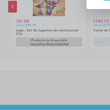
ANTERIOR
61.99
130.72
$
$
$
55.79
$
117
Lego - Set de Juguetes de construccion
Coche de 
City
remove
Producto no disponible
Consultar Disponibilidad