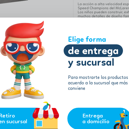
La acción a alta velocidad es
Speed ​​Champions del McLaren
Los niños pueden construir, ex
muchos detalles de diseño fam
la primera victoria de McLare
Este modelo de McLaren tiene 
trasero, una cabina, una pant
laterales y el capó.
Elige forma
de entrega
Información adicional
y sucursal
Para mostrarte los productos
acuerdo a la sucursal que más
conviene
Retiro
Entrega
en sucursal
a domicilio