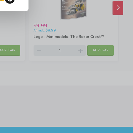
SIGUI
9.99
5
$
$
$
8.99
Lego - Minimodelo: The Razor Crest™
Leg
remove
add
AGREGAR
AGREGAR