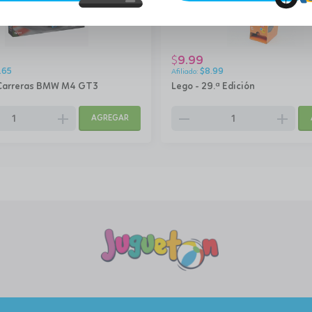
9.99
$
.65
$
8.99
Carreras BMW M4 GT3
Lego - 29.ª Edición
add
remove
add
AGREGAR