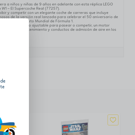
pera a niños y niñas de 9 años en adelante con esta réplica LEGO
 W1 – El Supercoche Real (77257).
hibir y competir con un elegante coche de carreras que incluye
osos de la versión real lanzada para celebrar el 50 aniversario de
n en el Campeonato Mundial de Fórmula 1.
un alerón trasero ajustable para pasear o competir, un motor
alla de infoentretenimiento y conductos de admisión de aire en los
 de
 te