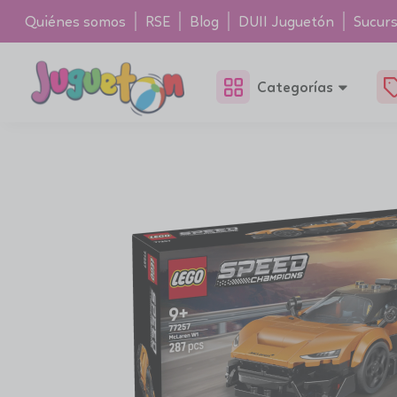
Quiénes somos
RSE
Blog
DUII Juguetón
Sucurs
Categorías