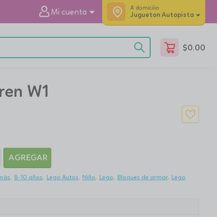
A domicilio
Mi cuenta
Jugueton Autopista
$
0.00
ren W1
AGREGAR
 más
8-10 años
Lego Autos
Niño
Lego
Bloques de armar
Lego