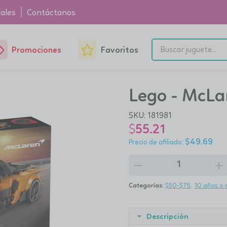
ales
Contáctanos
Promociones
Favoritos
Lego - McLa
SKU:
181981
$
55.21
$
49.69
remove
add
Categorías:
$50-$75
10 años o
Descripción