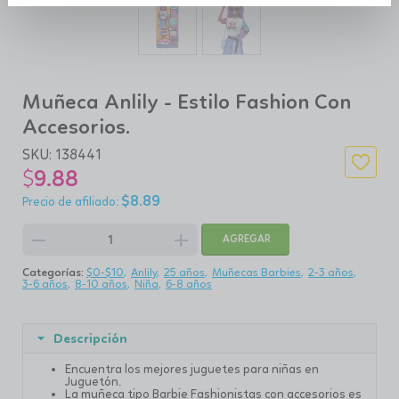
Muñeca Anlily - Estilo Fashion Con
Accesorios.
SKU:
138441
$
9.88
$
8.89
remove
add
AGREGAR
Categorías:
$0-$10
Anlily
25 años
Muñecas Barbies
2-3 años
3-6 años
8-10 años
Niña
6-8 años
Descripción
Encuentra los mejores juguetes para niñas en
Juguetón.
La muñeca tipo Barbie Fashionistas con accesorios es