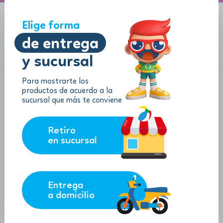
A domicilio
Jugueton Autopista
Elige forma
de entrega
y sucursal
Menu
$
0.00
Para mostrarte los
productos de acuerdo a la
sucursal que más te conviene
Retiro
en sucursal
Entrega
a domicilio