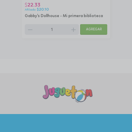
22.33
$
$
20.10
Gabby's Dollhouse - Mi primera biblioteca
remove
add
AGREGAR